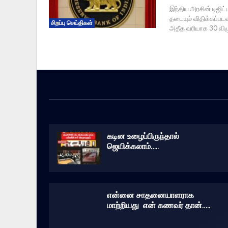
இந்திய அரசின் டிஜிட்
தடையும் விதிக்கப்பட
சிறப்பு செய்திகள்
அதீத வரியாக 30 விழு
கடின உழைப்பிருந்தால்
ஜெயிக்கலாம்…..
என்னை சாதனையாளராக
மாற்றியது என் கணவர் தான்…..