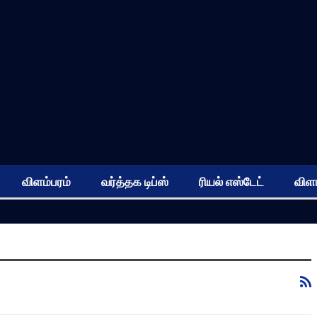
விளம்பரம்
வர்த்தக டிப்ஸ்
ரியல் எஸ்டேட்
விளம