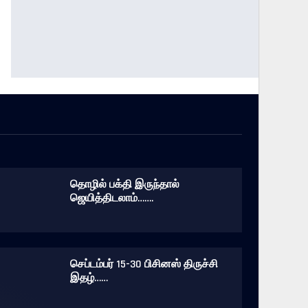
தொழில் பக்தி இருந்தால்
ஜெயித்திடலாம்…….
செப்டம்பர் 15-30 பிசினஸ் திருச்சி
இதழ்……