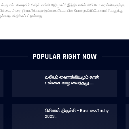
டல் ரூபாய் விரைவில் ரிசர்வ் வங்கி அறிமுகம்! இந்தியாவில் கிரிப்டோ கரன்சிகளுக்கு
வில்லை, அதை நிராகரிக்கவும் இல்லை, பிட்காயின் போன்ற கிரிப்டோகரன்சிகளுக்கு
க்காடு விதிக்கப்பட்டுள்ளது.…
POPULAR RIGHT NOW
வலியும் வைராக்கியமும் தான்
என்னை வாழ வைத்தது…..
பிசினஸ் திருச்சி – BusinessTrichy
2023…