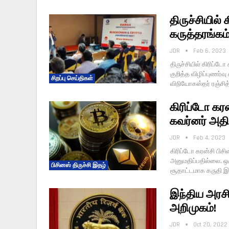
திருச்சியில் 
கருத்தரங்கம்
JDR
Feb 6, 2023
திருச்சியில் கிரிப்டோ
குறித்த விழிப்புணர்
சிறப்பு செய்திகள்
விநியோகஸ்தர் ரஞ்சித
கிரிப்டோ கரன
கவர்னர் அதிர
JDR
Feb 4, 2023
கிரிப்டோ கரன்சி பிசின
அனுமதிப்பதில்லை. ஒ
பிசினஸ் திருச்சி இதழ்
சூதாட்டமாக கருதி இத
இந்திய அரசின
அறிமுகம்!
JDR
Oct 20, 2022