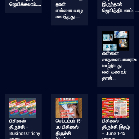
ஜெயிக்கலாம்…..
தான்
இருந்தால்
என்னை வாழ
ஜெயித்திடலாம்……
வைத்தது…..
என்னை
சாதனையாளராக
மாற்றியது
என் கணவர்
தான்…..
பிசினஸ்
செப்டம்பர் 15-
பிசினஸ்
திருச்சி –
30 பிசினஸ்
திருச்சி இதழ்
BusinessTrichy
திருச்சி
– June 1-15