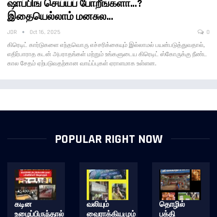
ஷாப்பிங் செய்யப் போறீங்களா…?
இதையெல்லாம் மனசுல…
JDR
Oct 16, 2025
0
கிரெடிட் கார்டுகளை எந்தவொரு எச்சரிக்கையும் இல்லாமல் பயன்படுத்துவதால்,
எதிர்பாராத கடன் அபராதங்கள் மற்றும் உங்களுடைய கிரெடிட் ஸ்கோருக்கு நீண்ட
கால சேதம் ஏற்படுவதற்கான வாய்ப்புகள் ஏராளமாக உள்ளன.
POPULAR RIGHT NOW
கடின
வலியும்
தொழில்
உழைப்பிருந்தால்
வைராக்கியமும்
பக்தி