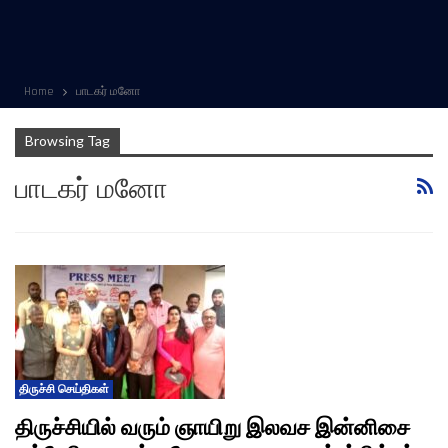
Home
பாடகர் மனோ
Browsing Tag
பாடகர் மனோ
திருச்சி செய்திகள்
திருச்சியில் வரும் ஞாயிறு இலவச இன்னிசை