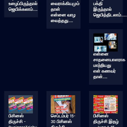
உழைப்பிருந்தால்
வைராக்கியமும்
பக்தி
ஜெயிக்கலாம்…..
தான்
இருந்தால்
என்னை வாழ
ஜெயித்திடலாம்……
வைத்தது…..
என்னை
சாதனையாளராக
மாற்றியது
என் கணவர்
தான்…..
பிசினஸ்
செப்டம்பர் 15-
பிசினஸ்
திருச்சி –
30 பிசினஸ்
திருச்சி இதழ்