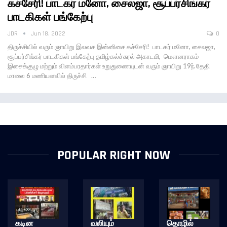
கச்சேரி! பாடகர் மனோ, சைலஜா, சூப்பர்சிங்கர்
பாடகிகள் பங்கேற்பு
JDR
Jun 18, 2022
0
திருச்சியில் வரும் ஞாயிறு இலவச இன்னிசை கச்சேரி! பாடகர் மனோ, சைலஜா,
சூப்பர்சிங்கர் பாடகிகள் பங்கேற்பு தமிழ்கல்ச்சுரல் அகாடமி, மௌனராகம்
இசைக்குழு மற்றும் விளம்பரதார்கள் உறுதுணையுடன் வரும் ஞாயிறு 19ந் தேதி
மாலை 6 மணியளவில் திருச்சி …
POPULAR RIGHT NOW
கடின
வலியும்
தொழில்