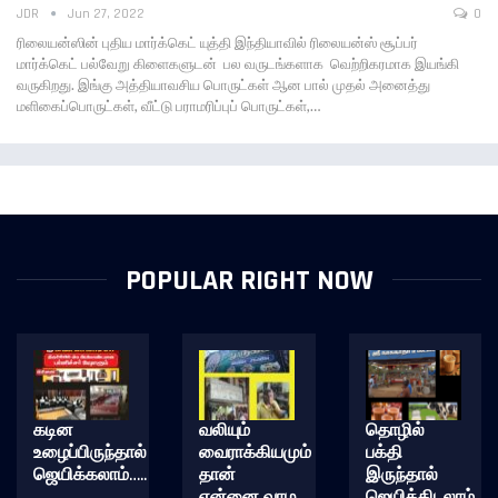
JDR
Jun 27, 2022
0
ரிலையன்ஸின் புதிய மார்க்கெட் யுத்தி இந்தியாவில் ரிலையன்ஸ் சூப்பர்
மார்க்கெட் பல்வேறு கிளைகளுடன் பல வருடங்களாக வெற்றிகரமாக இயங்கி
வருகிறது. இங்கு அத்தியாவசிய பொருட்கள் ஆன பால் முதல் அனைத்து
மளிகைப்பொருட்கள், வீட்டு பராமரிப்புப் பொருட்கள்,…
POPULAR RIGHT NOW
கடின
வலியும்
தொழில்
உழைப்பிருந்தால்
வைராக்கியமும்
பக்தி
ஜெயிக்கலாம்…..
தான்
இருந்தால்
என்னை வாழ
ஜெயித்திடலாம்……