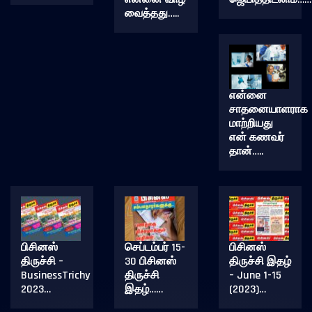
வைத்தது…..
என்னை
சாதனையாளராக
மாற்றியது
என் கணவர்
தான்…..
பிசினஸ்
செப்டம்பர் 15-
பிசினஸ்
திருச்சி –
30 பிசினஸ்
திருச்சி இதழ்
BusinessTrichy
திருச்சி
– June 1-15
2023…
இதழ்……
(2023)…