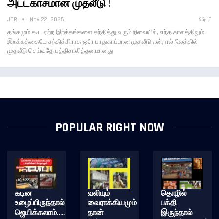
அட்டகாசமான முதலீடு !
JDR
Nov 22, 2025
0
தங்கமும் கூட ஏற்ற இறக்கங்களை சந்தித்து வரும் நிலையில், எந்த காலத்திலும்
இறக்கத்தையே சந்தித்திராத ஒரே பாதுகாப்பான முதலீடு என்றால் நிலத்தில்
முதலீடு செய்வதே புத்திசாலித்தனமானது
POPULAR RIGHT NOW
கடின
வலியும்
தொழில்
உழைப்பிருந்தால்
வைராக்கியமும்
பக்தி
ஜெயிக்கலாம்…..
தான்
இருந்தால்