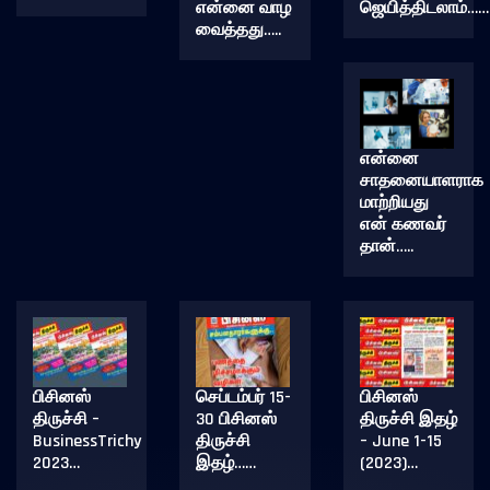
என்னை வாழ
ஜெயித்திடலாம்……
வைத்தது…..
என்னை
சாதனையாளராக
மாற்றியது
என் கணவர்
தான்…..
பிசினஸ்
செப்டம்பர் 15-
பிசினஸ்
திருச்சி –
30 பிசினஸ்
திருச்சி இதழ்
BusinessTrichy
திருச்சி
– June 1-15
2023…
இதழ்……
(2023)…