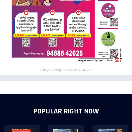
அங்குசம் இதழ் - இலவசமாக படிக்க -
POPULAR RIGHT NOW