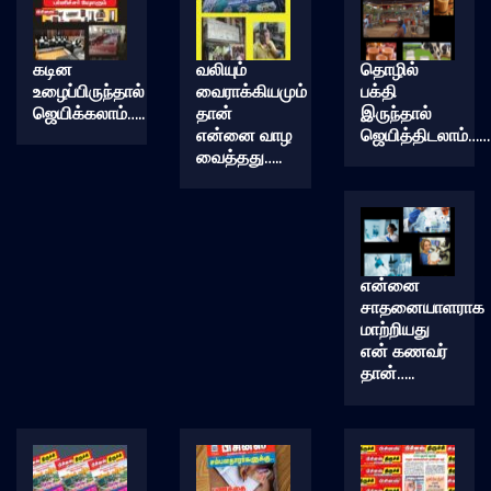
கடின
வலியும்
தொழில்
உழைப்பிருந்தால்
வைராக்கியமும்
பக்தி
ஜெயிக்கலாம்…..
தான்
இருந்தால்
என்னை வாழ
ஜெயித்திடலாம்……
வைத்தது…..
என்னை
சாதனையாளராக
மாற்றியது
என் கணவர்
தான்…..