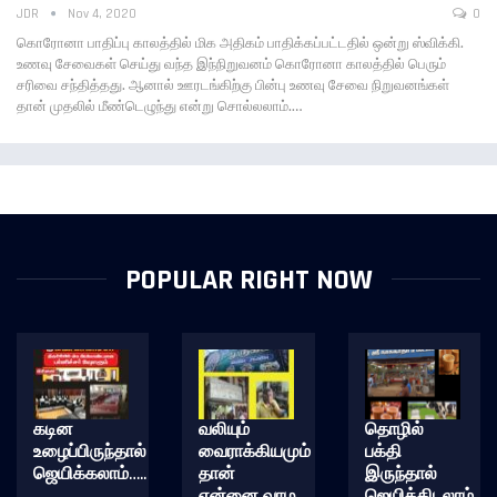
JDR
Nov 4, 2020
0
கொரோனா பாதிப்பு காலத்தில் மிக அதிகம் பாதிக்கப்பட்டதில் ஒன்று ஸ்விக்கி.
உணவு சேவைகள் செய்து வந்த இந்நிறுவனம் கொரோனா காலத்தில் பெரும்
சரிவை சந்தித்தது. ஆனால் ஊரடங்கிற்கு பின்பு உணவு சேவை நிறுவனங்கள்
தான் முதலில் மீண்டெழுந்து என்று சொல்லலாம்.…
POPULAR RIGHT NOW
கடின
வலியும்
தொழில்
உழைப்பிருந்தால்
வைராக்கியமும்
பக்தி
ஜெயிக்கலாம்…..
தான்
இருந்தால்
என்னை வாழ
ஜெயித்திடலாம்……