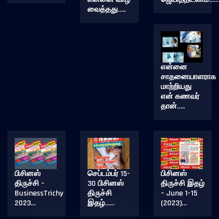
வைத்தது…..
என்னை
சாதனையாளராக
மாற்றியது
என் கணவர்
தான்…..
பிசினஸ்
செப்டம்பர் 15-
பிசினஸ்
திருச்சி –
30 பிசினஸ்
திருச்சி இதழ்
BusinessTrichy
திருச்சி
– June 1-15
2023…
இதழ்……
(2023)…