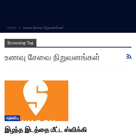
Home
உணவு சேவை நிறுவனங்கள்
Browsing Tag
உணவு சேவை நிறுவனங்கள்
அறிவிப்பு
இழந்த இடத்தை மீட்ட ஸ்விக்கி