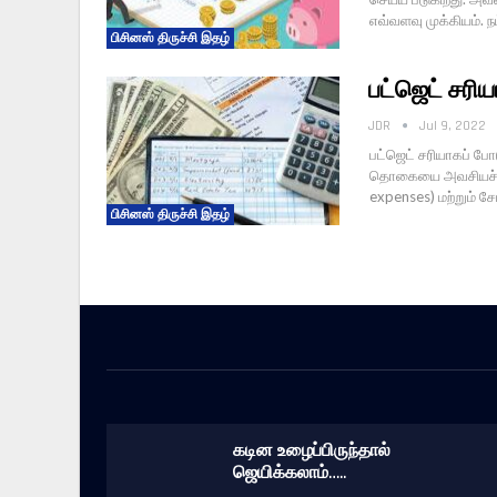
எவ்வளவு முக்கியம். ந
பிசினஸ் திருச்சி இதழ்
பட்ஜெட் சரிய
JDR
Jul 9, 2022
பட்ஜெட் சரியாகப் போட
தொகையை அவசியச் செல
expenses) மற்றும் சே
பிசினஸ் திருச்சி இதழ்
கடின உழைப்பிருந்தால்
ஜெயிக்கலாம்…..