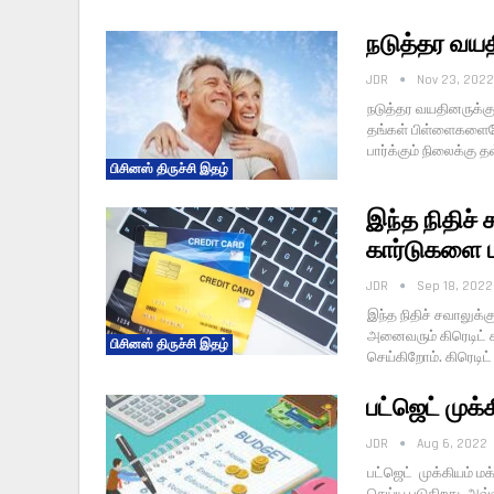
நடுத்தர வயத
JDR
Nov 23, 2022
நடுத்தர வயதினருக்கு.
தங்கள் பிள்ளைகளையே 
பார்க்கும் நிலைக்கு த
பிசினஸ் திருச்சி இதழ்
இந்த நிதிச் 
கார்டுகளை ப
JDR
Sep 18, 2022
இந்த நிதிச் சவாலுக்க
அனைவரும் கிரெடிட் க
பிசினஸ் திருச்சி இதழ்
செய்கிறோம். கிரெடி
பட்ஜெட் முக
JDR
Aug 6, 2022
பட்ஜெட் முக்கியம் ம
செய்ய படுகிறது. அவ்