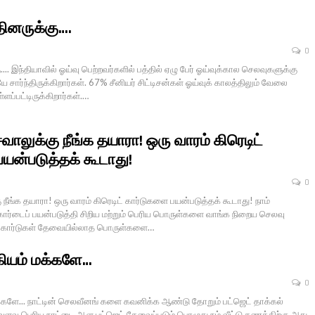
ினருக்கு….
0
... இந்தியாவில் ஓய்வு பெற்றவர்களில் பத்தில் ஏழு பேர் ஓய்வுக்கால செலவுகளுக்கு
சார்ந்திருக்கிறார்கள். 67% சீனியர் சிட்டிசன்கள் ஓய்வுக் காலத்திலும் வேலை
ள்ளப்பட்டிருக்கிறார்கள்.…
சவாலுக்கு நீங்க தயாரா! ஒரு வாரம் கிரெடிட்
யன்படுத்தக் கூடாது!
0
ு நீங்க தயாரா! ஒரு வாரம் கிரெடிட் கார்டுகளை பயன்படுத்தக் கூடாது! நாம்
ார்டைப் பயன்படுத்தி சிறிய மற்றும் பெரிய பொருள்களை வாங்க நிறைய செலவு
ட் கார்டுகள் தேவையில்லாத பொருள்களை…
்கியம் மக்களே…
0
க்களே... நாட்டின் செலவீனங் களை கவனிக்க ஆண்டு தோறும் பட்ஜெட் தாக்கல்
வளவு பெரிய நாட்டை ஆள பட்ஜெட் தேவைப்படும் பொழுது நம் வீட்டு கணக்கிற்கு அது