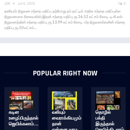
JDR
Jul 6, 2022
0
தனியார் நிறுவன சந்தை மதிப்பு தற்போது நம் நாட்டில் அதிக சந்தை மதிப்புள்ள
நிறுவனமாக ரிலையன்ஸ்.இதன் சந்தை மதிப்பு ரூ.16.52 லட்சம் கோடி. டி.சி.எஸ்
நிறுவனத்தின் சந்தை மதிப்பு ரூ.13,99 லட்சம் கோடி. பிற நிறுவனங்களின் சந்தை
மதிப்பு ரூ.10 லட்சம்…
POPULAR RIGHT NOW
கடின
வலியும்
தொழில்
உழைப்பிருந்தால்
வைராக்கியமும்
பக்தி
ஜெயிக்கலாம்…..
தான்
இருந்தால்
என்னை வாழ
ஜெயித்திடலாம்……