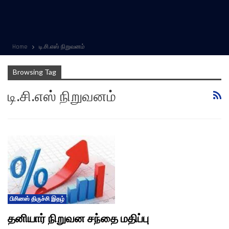
Home
டி.சி.எஸ் நிறுவனம்
Browsing Tag
டி.சி.எஸ் நிறுவனம்
பிசினஸ் திருச்சி இதழ்
தனியார் நிறுவன சந்தை மதிப்பு