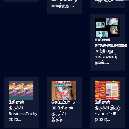
வைத்தது…..
என்னை
சாதனையாளராக
மாற்றியது
என் கணவர்
தான்…..
பிசினஸ்
செப்டம்பர் 15-
பிசினஸ்
திருச்சி –
30 பிசினஸ்
திருச்சி இதழ்
BusinessTrichy
திருச்சி
– June 1-15
2023…
இதழ்……
(2023)…