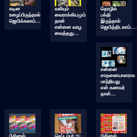
கடின
வலியும்
தொழில்
உழைப்பிருந்தால்
வைராக்கியமும்
பக்தி
ஜெயிக்கலாம்…..
தான்
இருந்தால்
என்னை வாழ
ஜெயித்திடலாம்……
வைத்தது…..
என்னை
சாதனையாளராக
மாற்றியது
என் கணவர்
தான்…..
பிசினஸ்
செப்டம்பர் 15-
பிசினஸ்