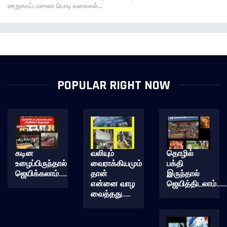
ஊறுகாய், மசாலா பொடி வகைகள்…
POPULAR RIGHT NOW
கடின
வலியும்
தொழில்
உழைப்பிருந்தால்
வைராக்கியமும்
பக்தி
ஜெயிக்கலாம்…..
தான்
இருந்தால்
என்னை வாழ
ஜெயித்திடலாம்……
வைத்தது…..