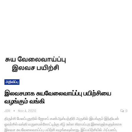
அறிவிப்பு
இலவசமாக சுயவேலைவாய்ப்பு பயிற்சியை
வழங்கும் வங்கி
JDR
Nov 4, 2020
0
திருச்சி மேலப்புதூரில் ஜோசப் கண்ஆஸ்பத்திரி அருகில் இயங்கும் இந்தியன்
ஓவர்சீஸ் வங்கி வறுமைக்கோட்டிற்கு கீழ் உள்ள கிராமப்புற இளைஞர்களுக்காக
இலவச சுயவேலைவாய்ப்பு பயிற்சி வழங்கவுள்ளது. இப்பயிற்சியில் அப்பளம்,