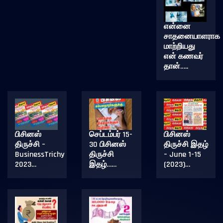
என்னை
சாதனையாளராக
மாற்றியது
என் கணவர்
தான்…..
பிசினஸ்
செப்டம்பர் 15-
பிசினஸ்
திருச்சி –
30 பிசினஸ்
திருச்சி இதழ்
BusinessTrichy
திருச்சி
– June 1-15
2023…
இதழ்……
(2023)…