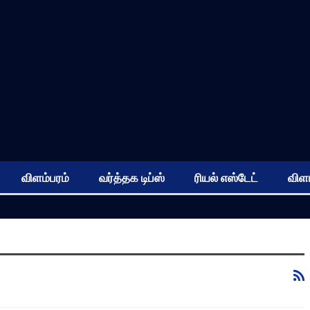
விளம்பரம்
வர்த்தக டிப்ஸ்
ரியல் எஸ்டேட்
விளம