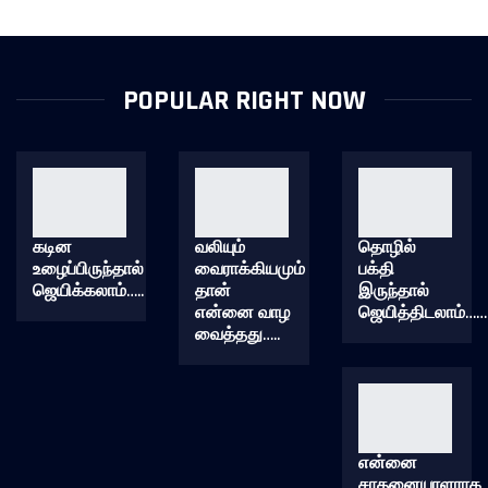
POPULAR RIGHT NOW
கடின
வலியும்
தொழில்
உழைப்பிருந்தால்
வைராக்கியமும்
பக்தி
ஜெயிக்கலாம்…..
தான்
இருந்தால்
என்னை வாழ
ஜெயித்திடலாம்……
வைத்தது…..
என்னை
சாதனையாளராக