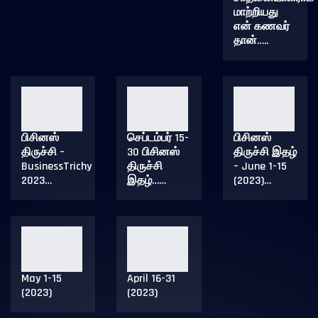
மாற்றியது
என் கணவர்
தான்…..
பிசினஸ்
செப்டம்பர் 15-
பிசினஸ்
திருச்சி –
30 பிசினஸ்
திருச்சி இதழ்
BusinessTrichy
திருச்சி
– June 1-15
2023…
இதழ்……
(2023)…
May 1-15
April 16-31
(2023)
(2023)