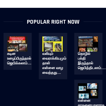
POPULAR RIGHT NOW
கடின
வலியும்
தொழில்
உழைப்பிருந்தால்
வைராக்கியமும்
பக்தி
ஜெயிக்கலாம்…..
தான்
இருந்தால்
என்னை வாழ
ஜெயித்திடலாம்……
வைத்தது…..
என்னை
சாதனையாளராக