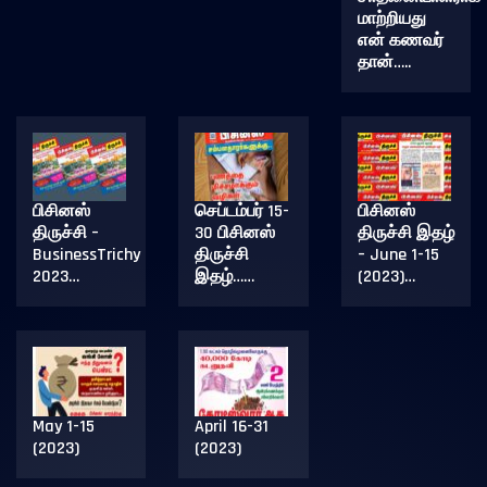
மாற்றியது
என் கணவர்
தான்…..
பிசினஸ்
செப்டம்பர் 15-
பிசினஸ்
திருச்சி –
30 பிசினஸ்
திருச்சி இதழ்
BusinessTrichy
திருச்சி
– June 1-15
2023…
இதழ்……
(2023)…
May 1-15
April 16-31
(2023)
(2023)