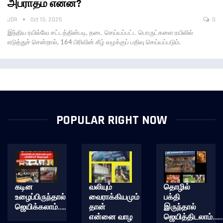
அபராதம் என்ன?
JDR
Oct 13, 2025
0
இந்திய ரயில்வே சட்டத்தின்படி, தடை செய்யப்பட்ட பொருட்களை ரயிலில்
எடுத்துச் சென்றால், 164 பிரிவின் கீழ் வழக்குப் பதிவு செய்யப்படும்.
POPULAR RIGHT NOW
கடின
வலியும்
தொழில்
உழைப்பிருந்தால்
வைராக்கியமும்
பக்தி
ஜெயிக்கலாம்…..
தான்
இருந்தால்
என்னை வாழ
ஜெயித்திடலாம்……