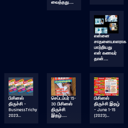
வைத்தது…..
என்னை
சாதனையாளராக
மாற்றியது
என் கணவர்
தான்…..
பிசினஸ்
செப்டம்பர் 15-
பிசினஸ்
திருச்சி –
30 பிசினஸ்
திருச்சி இதழ்
BusinessTrichy
திருச்சி
– June 1-15
2023…
இதழ்……
(2023)…