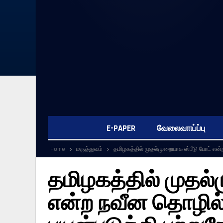
E-PAPER
வேலைவாய்ப்பு
Home
மருத்துவம்
தமிழகத்தில் முதல்முறையாக ஸ்பீடு போட் என்ற
தமிழகத்தில் முதல்
என்ற நவீன தொழில்