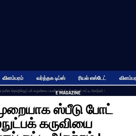
விளம்பரம்
வர்த்தக டிப்ஸ்
ரியல் எஸ்டேட்
விளம்பர
 நவீன தொழில்நுட்பக் கருவியை பயன்படுத்தி புற்றுநோய் கட்டி அகற்றம் !
E MAGAZINE
முறையாக ஸ்பீடு போட்
நுட்பக் கருவியை