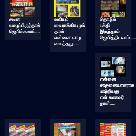
கடின
வலியும்
தொழில்
உழைப்பிருந்தால்
வைராக்கியமும்
பக்தி
ஜெயிக்கலாம்…..
தான்
இருந்தால்
என்னை வாழ
ஜெயித்திடலாம்……
வைத்தது…..
என்னை
சாதனையாளராக
மாற்றியது
என் கணவர்
தான்…..