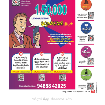
அங்குசம் இதழ் - இலவசமாக படிக்க -