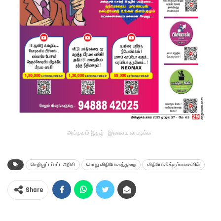
அங்குசம் இதழ் - இலவசமாக படிக்க -
செறிவூட்டப்பட்ட அரிசி
பொது விநியோகத்துறை
விநியோகிக்கும் வகையில்
Share