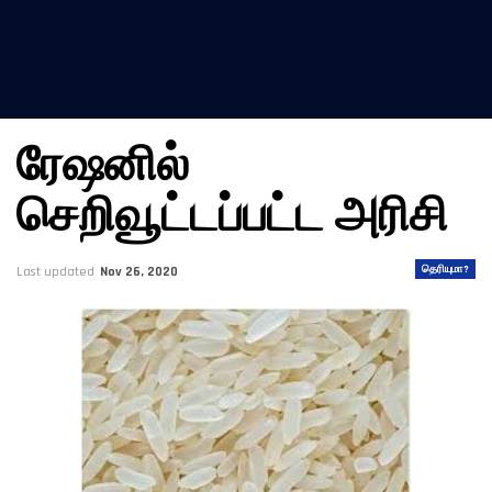
ரேஷனில்
செறிவூட்டப்பட்ட அரிசி
தெரியுமா?
Last updated
Nov 26, 2020