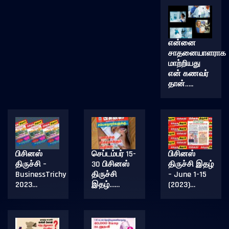
என்னை
சாதனையாளராக
மாற்றியது
என் கணவர்
தான்…..
பிசினஸ்
செப்டம்பர் 15-
பிசினஸ்
திருச்சி –
30 பிசினஸ்
திருச்சி இதழ்
BusinessTrichy
திருச்சி
– June 1-15
2023…
இதழ்……
(2023)…