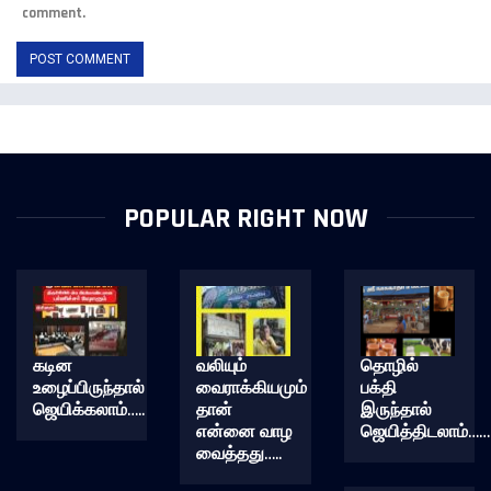
comment.
POPULAR RIGHT NOW
கடின
வலியும்
தொழில்
உழைப்பிருந்தால்
வைராக்கியமும்
பக்தி
ஜெயிக்கலாம்…..
தான்
இருந்தால்
என்னை வாழ
ஜெயித்திடலாம்……
வைத்தது…..