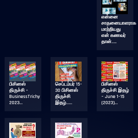
என்னை
சாதனையாளராக
மாற்றியது
என் கணவர்
தான்…..
பிசினஸ்
செப்டம்பர் 15-
பிசினஸ்
திருச்சி –
30 பிசினஸ்
திருச்சி இதழ்
BusinessTrichy
திருச்சி
– June 1-15
2023…
இதழ்……
(2023)…