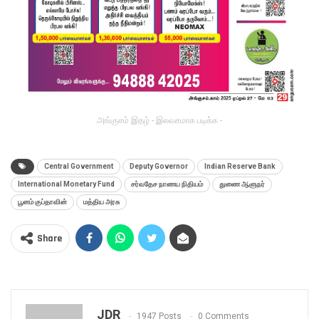
அங்குசம் இதழ் - இலவசமாக படிக்க -
Central Government
Deputy Governor
Indian Reserve Bank
International Monetary Fund
சர்வதேச நாணய நிதியம்
துணை ஆளுநர்
பூனம் குப்தாவின்
மத்திய அரசு
Share
JDR
1947 Posts
0 Comments