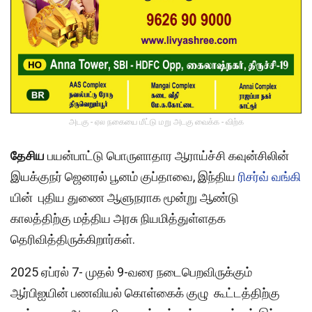
அடகு - ஏல நகையை மீட்டு மறு அடகு வைக்க - விற்க
தேசிய
பயன்பாட்டு பொருளாதார ஆராய்ச்சி கவுன்சிலின்
இயக்குநர் ஜெனரல் பூனம் குப்தாவை, இந்திய
ரிசர்வ் வங்கி
யின் புதிய துணை ஆளுநராக மூன்று ஆண்டு
காலத்திற்கு மத்திய அரசு நியமித்துள்ளதக
தெரிவித்திருக்கிறார்கள்.
2025 ஏப்ரல் 7- முதல் 9-வரை நடைபெறவிருக்கும்
ஆர்பிஐயின் பணவியல் கொள்கைக் குழு கூட்டத்திற்கு