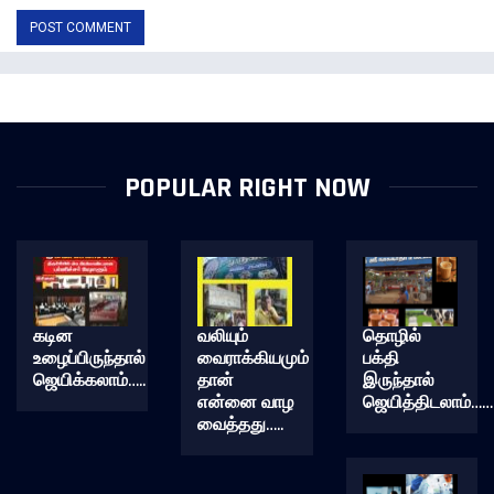
POPULAR RIGHT NOW
கடின
வலியும்
தொழில்
உழைப்பிருந்தால்
வைராக்கியமும்
பக்தி
ஜெயிக்கலாம்…..
தான்
இருந்தால்
என்னை வாழ
ஜெயித்திடலாம்……
வைத்தது…..