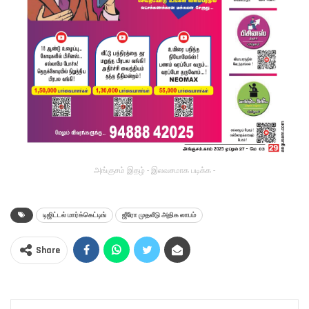
அங்குசம் இதழ் - இலவசமாக படிக்க -
டிஜிட்டல் மார்க்கெட்டிங்
ஜீரோ முதலீடு அதிக லாபம்
Share