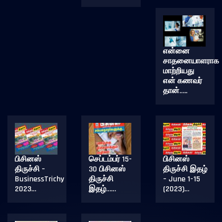
என்னை
சாதனையாளராக
மாற்றியது
என் கணவர்
தான்…..
பிசினஸ்
செப்டம்பர் 15-
பிசினஸ்
திருச்சி –
30 பிசினஸ்
திருச்சி இதழ்
BusinessTrichy
திருச்சி
– June 1-15
2023…
இதழ்……
(2023)…