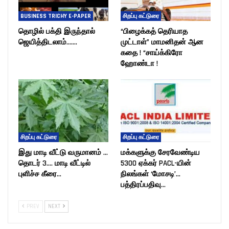
BUSINESS TRICHY E-PAPER
சிறப்பு கட்டுரை
தொழில் பக்தி இருந்தால்
“பிழைக்கத் தெரியாத
ஜெயித்திடலாம்…….
முட்டாள்” மாமனிதன் ஆன
கதை ! “சாய்க்கிரோ
ஹோண்டா !
சிறப்பு கட்டுரை
சிறப்பு கட்டுரை
இது மாடி வீட்டு வருமானம் …
மக்களுக்கு சேரவேண்டிய
தொடர் 3…. மாடி வீட்டில்
5300 ஏக்கர் PACL-யின்
புளிச்ச கீரை…
நிலங்கள் ‘மோசடி’…
பத்திரப்பதிவு…
PREV
NEXT