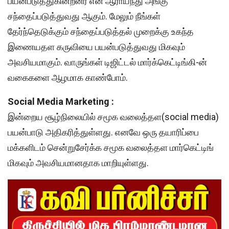
பயன்படுத்துகின்றனர் என ஆராய்ந்து அங்கு
சந்தைப்படுத்துவது ஆகும். மேலும் நீங்கள்
தேர்ந்தெடுக்கும் சந்தைப்படுத்தல் முறைக்கு உகந்த
இணையதள கருவியை பயன்படுத்துவது மிகவும்
அவசியமாகும். வாருங்கள் டிஜிட்டல் மார்க்கெட்டிங்கி-ன்
வகைகளை ஆழமாக காண்போம்.
Social Media Marketing :
இன்றைய சூழ்நிலையில் சமூக வலைத்தள(social media)
பயன்பாடு அதிகரித்துள்ளது. எனவே ஒரு தயாரிப்பை
மக்களிடம் சென்றுசேர்க்க சமூக வலைத்தள மார்கெட்டிங்
மிகவும் அவசியமானதாக மாறியுள்ளது.