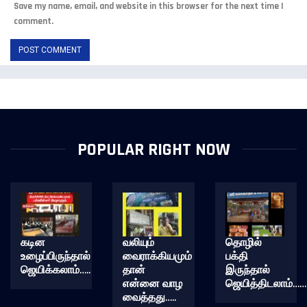
Save my name, email, and website in this browser for the next time I
comment.
POPULAR RIGHT NOW
கடின
வலியும்
தொழில்
உழைப்பிருந்தால்
வைராக்கியமும்
பக்தி
ஜெயிக்கலாம்…..
தான்
இருந்தால்
என்னை வாழ
ஜெயித்திடலாம்……
வைத்தது…..