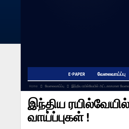
E-PAPER
வேலைவாய்ப்பு
Home
வேலைவாய்ப்பு
இந்திய ரயில்வேயில் அட்டகாசமான வேலை வ
இந்திய ரயில்வேய
வாய்ப்புகள் !