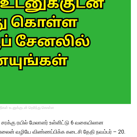
்திகள் உடனுக்குடன் தெரிந்து கொள்ள
சரக்கு ரயில் மேலாளர் உள்ளிட்டு 6 வகையிலான
ைன் வழியே விண்ணப்பிக்க கடைசி தேதி நவம்பர் – 20.