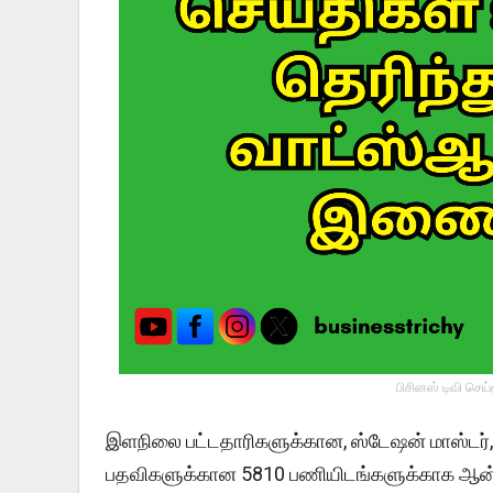
பிசினஸ் டிவி செய
இளநிலை பட்டதாரிகளுக்கான, ஸ்டேஷன் மாஸ்டர், 
பதவிகளுக்கான 5810 பணியிடங்களுக்காக ஆன்ல