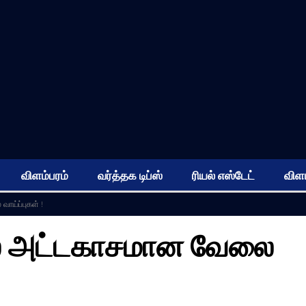
விளம்பரம்
வர்த்தக டிப்ஸ்
ரியல் எஸ்டேட்
விளம
ாய்ப்புகள் !
ில் அட்டகாசமான வேலை