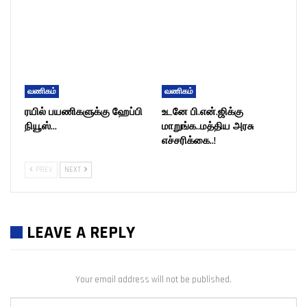
வணிகம்
வணிகம்
ரயில் பயணிகளுக்கு ஹேப்பி
உடனே பி.என்.ஜிக்கு
நியூஸ்…
மாறுங்க..மத்திய அரசு
எச்சரிக்கை..!
PREV
NEXT
LEAVE A REPLY
Your email address will not be published.