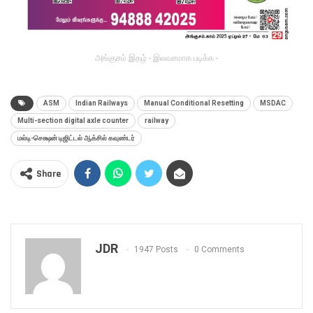
அங்குசம் இதழ் - இலவசமாக படிக்க -
ASM
Indian Railways
Manual Conditional Resetting
MSDAC
Multi-section digital axle counter
railway
மல்டி-செக்ஷன் டிஜிட்டல் ஆக்சில் கவுண்டர்
Share
JDR
1947 Posts
0 Comments