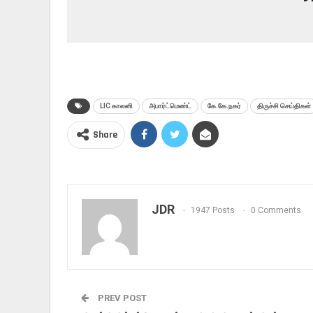
LIC காலனி
அபார்ட்மெண்ட்
கே.கே.நகர்
திருச்சி செய்திகள்
Share
JDR
1947 Posts
0 Comments
PREV POST