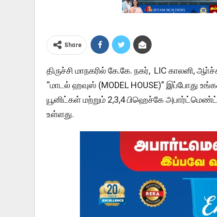
Share
திருச்சி மாநகரில் கே.கே. நகர், LIC காலனி, ஆா்
“மாடல் ஹவுஸ் (MODEL HOUSE)” இப்போது உங்
யூனிட்கள் மற்றும் 2,3,4 பிஹெச்கே அபார்ட்மெண்ட
உள்ளது.