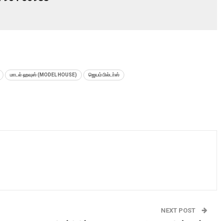
மாடல் ஹவுஸ் (MODEL HOUSE)
ஜெயம் பில்டா்ஸ்
NEXT POST