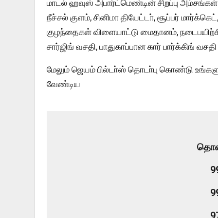
மாடல் ஹவுஸ் அபார்ட்மெண்டின் சிறப்பு அம்சங்க
நீச்சல் குளம், சினிமா தியேட்டா், சூப்பர் மார்க்கெ
குழந்தைகள் விளையாட்டு மைதானம், நடைபயிற்சி ப
சார்ஜிங் வசதி, பாதுகாப்பான கார் பார்க்கிங் வசத
மேலும் ஜெயம் பில்டா்ஸ் தொடா்பு கொண்டு உங்க
வேண்டிய
தொல
9
9
9