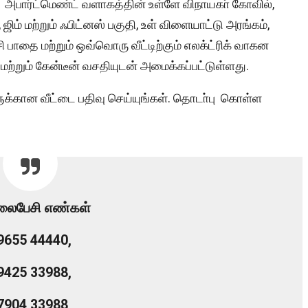
ள் அபார்ட்மெண்ட் வளாகத்தின் உள்ளே விநாயகா் கோவில்,
ட், ஜிம் மற்றும் ஃபிட்னஸ் பகுதி, உள் விளையாட்டு அரங்கம்,
ாதை மற்றும் ஒவ்வொரு வீட்டிற்கும் எலக்ட்ரிக் வாகன
ி மற்றும் கேன்டீன் வசதியுடன் அமைக்கப்பட்டுள்ளது.
ளுக்கான வீட்டை பதிவு செய்யுங்கள். தொடா்பு கொள்ள
ைபேசி எண்கள்
9655 44440,
9425 33988,
7904 33988