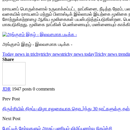
ரசாயனப் பொருள்களால் உருவாக்கப்பட்ட நாப்கினை, நீடித்த நேரம், 
வகையில் ரசாயனம் மற்றும் பிளாஸ்டிக் இல்லாமல் இயற்கை மூலிகை நா
சோற்றுக்கற்றாழை ஆகிய மூலிகைகள் பயன்படுத்தப்படுகின்றன. பெண்கள
மாசுபடுகிறது. மூலிகை நாப்கின் பெண்ணையும், மண்ணையும் காக்கிற
அங்குசம் இதழ் - இலவசமாக படிக்க -
Today news in trichy
trichy news
trichy news today
Trichy news trendi
Share
JDR
1947 posts
0 comments
Prev Post
திருச்சியில் திறப்பு விழா சலுகையாக தொடர்ந்து 30 நாட்களுக்கு தள்ள
Next Post
போட்டித் தேர்வுகளும் அரசுப் பணியும் விழிப்புணர்வு நிகழ்ச்சி