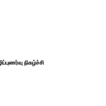
புணர்வு நிகழ்ச்சி