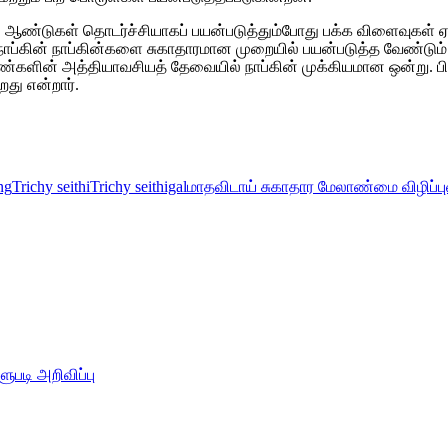
பல ஆண்டுகள் தொடர்ச்சியாகப் பயன்படுத்தும்போது பக்க விளைவுகள் ஏ
ப்கின் நாப்கின்களை சுகாதாரமான முறையில் பயன்படுத்த வேண்டும். மூ
ின் அத்தியாவசியத் தேவையில் நாப்கின் முக்கியமான ஒன்று. பிளாஸ்டிக
து என்றார்.
ng
Trichy seithi
Trichy seithigal
மாதவிடாய் சுகாதார மேலாண்மை விழிப்புண
ுபடி அறிவிப்பு