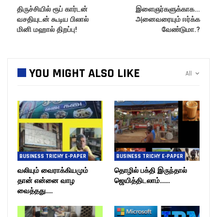
திருச்சியில் ரூப் கார்டன்
இளைஞர்களுக்காக…
வசதியுடன் கூடிய பிலால்
அனைவரையும் ஈர்க்க
மினி மஹால் திறப்பு!
வேண்டுமா.?
YOU MIGHT ALSO LIKE
All
BUSINESS TRICHY E-PAPER
BUSINESS TRICHY E-PAPER
வலியும் வைராக்கியமும்
தொழில் பக்தி இருந்தால்
தான் என்னை வாழ
ஜெயித்திடலாம்…….
வைத்தது…..