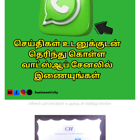
பிசினஸ் டிவி செய்திகள் உடனுக்குடன் தெரிந்து கொள்ள