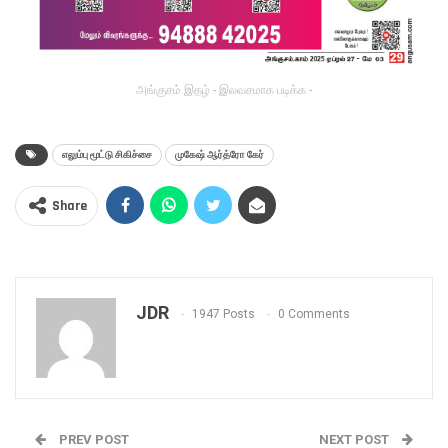
அங்குசம் இதழ் - இலவசமாக படிக்க -
எலும்பு மூட்டு சிகிச்சை
முகேஷ் ஆர்த்ரோ கேர்
Share
JDR
1947 Posts
0 Comments
PREV POST
NEXT POST