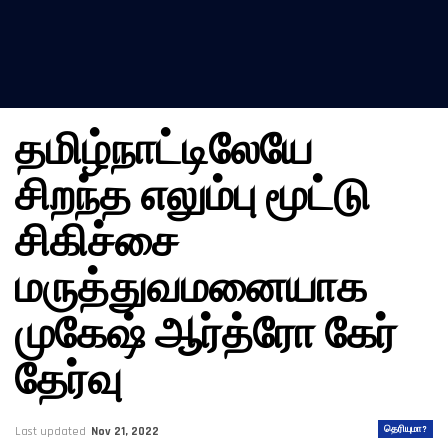
தமிழ்நாட்டிலேயே
சிறந்த எலும்பு மூட்டு
சிகிச்சை
மருத்துவமனையாக
முகேஷ் ஆர்த்ரோ கேர்
தேர்வு
தெரியுமா?
Last updated
Nov 21, 2022