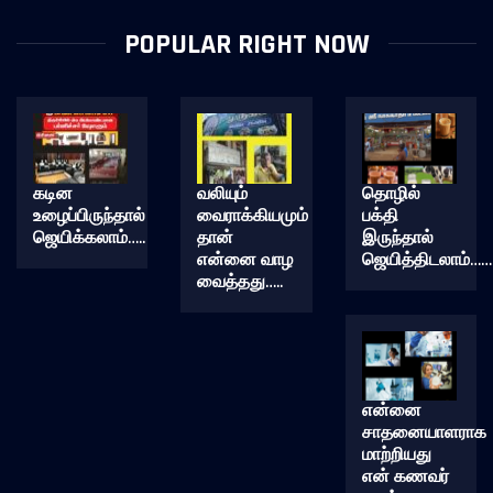
POPULAR RIGHT NOW
கடின
வலியும்
தொழில்
உழைப்பிருந்தால்
வைராக்கியமும்
பக்தி
ஜெயிக்கலாம்…..
தான்
இருந்தால்
என்னை வாழ
ஜெயித்திடலாம்……
வைத்தது…..
என்னை
சாதனையாளராக
மாற்றியது
என் கணவர்