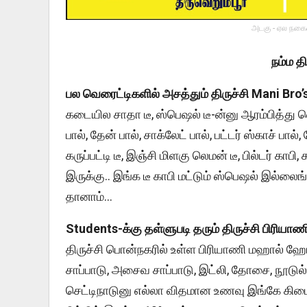
அடகு - ஏல நகைய
நம்ம தி
பல வெரைட்டிகளில் அசத்தும் திருச்சி Mani Bro’s
கடையில சாதா டீ, ஸ்பெஷல் டீ-ன்னு ஆரம்பித்து லெமன
பால், தேன் பால், சாக்லேட் பால், பட்டர் ஸ்காச் பால், 
கருப்பட்டி டீ, இஞ்சி மிளகு லெமன் டீ, பில்டர் காப
இருக்கு.. இங்க டீ காபி மட்டும் ஸ்பெஷல் இல்லைங்க
தானாம்…
Students-க்கு தள்ளுபடி தரும் திருச்சி பிரியா
திருச்சி பொன்நகரில் உள்ள பிரியாணி மஹால் ஹோட்
சாப்பாடு, அசைவ சாப்பாடு, இட்லி, தோசை, நூடுல்
செட்டிநாடுனு எல்லா விதமான உணவு இங்கே கிடை