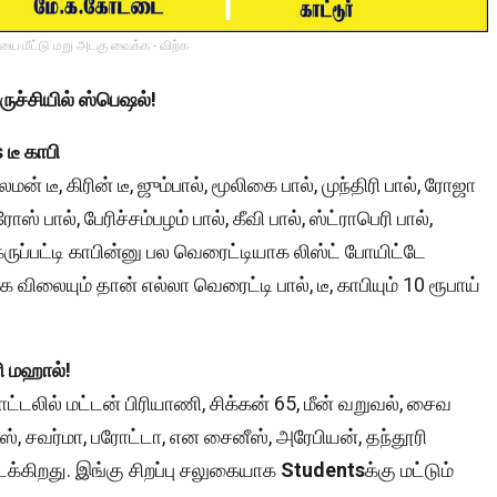
ை மீட்டு மறு அடகு வைக்க - விற்க
ருச்சியில் ஸ்பெஷல்!
 டீ காபி
் டீ, கிரின் டீ, ஜும்பால், மூலிகை பால், முந்திரி பால், ரோஜா
ரோஸ் பால், பேரிச்சம்பழம் பால், கீவி பால், ஸ்ட்ராபெரி பால்,
ி, கருப்பட்டி காபின்னு பல வெரைட்டியாக லிஸ்ட் போயிட்டே
 விலையும் தான் எல்லா வெரைட்டி பால், டீ, காபியும் 10 ரூபாய்
ணி மஹால்!
டலில் மட்டன் பிரியாணி, சிக்கன் 65, மீன் வறுவல், சைவ
ஸ், சவர்மா, பரோட்டா, என சைனீஸ், அரேபியன், தந்தூரி
க்கிறது. இங்கு சிறப்பு சலுகையாக
Students
க்கு மட்டும்