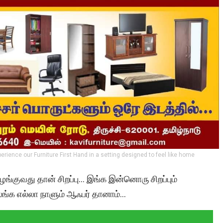
perience our Furniture First Hand in a setting designed to feel like home
ுவது தான் சிறப்பு… இங்க இன்னொரு சிறப்பும்
லங்க‌ எல்லா நாளும் ஆஃபர் தானாம்…