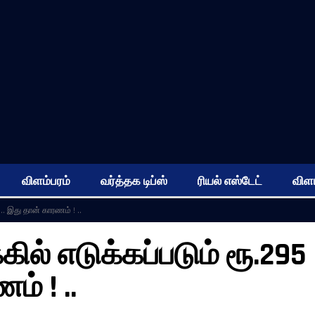
விளம்பரம்
வர்த்தக டிப்ஸ்
ரியல் எஸ்டேட்
விளம
….. இது தான் காரணம் ! ..
ில் எடுக்கப்படும் ரூ.295
ம் ! ..