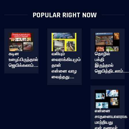
POPULAR RIGHT NOW
கடின
வலியும்
தொழில்
உழைப்பிருந்தால்
வைராக்கியமும்
பக்தி
ஜெயிக்கலாம்…..
தான்
இருந்தால்
என்னை வாழ
ஜெயித்திடலாம்……
வைத்தது…..
என்னை
சாதனையாளராக
மாற்றியது
என் கணவர்