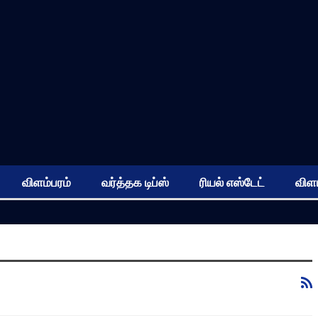
விளம்பரம்
வர்த்தக டிப்ஸ்
ரியல் எஸ்டேட்
விளம