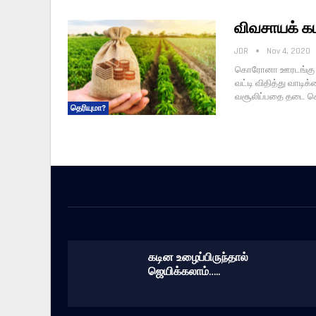
விவசாயக் க
JDR
Nov 4, 2020
கொரோனா ஊரடங்கு கால
வட்டி விதித்து வாடிக
வசூலிப்பதை தடை செ
தெரியுமா?
கடின உழைப்பிருந்தால்
ஜெயிக்கலாம்…..