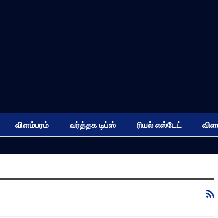
விளம்பரம்
வர்த்தக டிப்ஸ்
ரியல் எஸ்டேட்
விளம