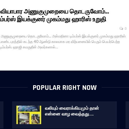
 வியாபார அணுகுமுறையை தொடருவோம்…
ம்பர்ஸ் இயக்குனர் முகம்மது ஹாரிஸ் உறுதி
0
அணுகுமுறையை தொடருவோம்... அல்மதினா டிம்பர்ஸ் இயக்குனர் முகம்மது ஹாரிஸ்
ிலியாண்டபுரத்தில் கடந்த 40 ஆண்டு காலமாக மர விற்பனையில் பெரும் பெயர்பெற்ற
ிம்பர்ஸ். ஹாஜி கமருதீன் அவர்களால்…
POPULAR RIGHT NOW
வலியும் வைராக்கியமும் தான்
என்னை வாழ வைத்தது…..