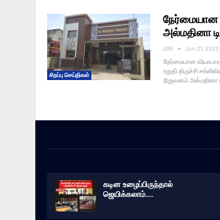
நேர்மையான
அல்மதினா டி
JDR
Jun 21, 2022
நேர்மையான வியாபார 
உறுதி திருச்சி சங்க
சிறப்பு செய்திகள்
நிறுவனம் அல்மதினா ட
கடின உழைப்பிருந்தால்
ஜெயிக்கலாம்…..