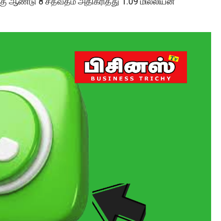
கு ஆண்டு 8 சதவீதம் அதிகரித்து 1.09 மில்லியன்