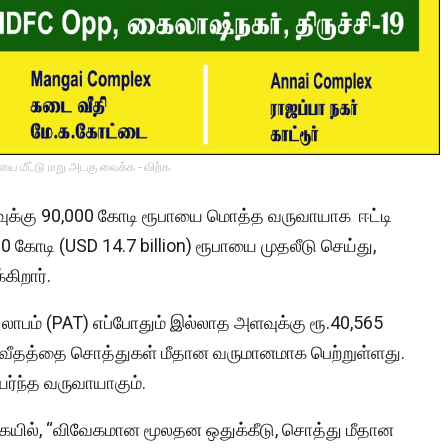
ை மீட்டு மறு அடகு வைக்க - விற்க
ுக்கு 90,000 கோடி ரூபாயை மொத்த வருவாயாக ஈட்டி
கோடி (USD 14.7 billion) ரூபாயை முதலீடு செய்து,
ிறார்.
லாபம் (PAT) எப்போதும் இல்லாத அளவுக்கு ரூ.40,565
தவீதத்தை சொத்துகள் மீதான வருமானமாக பெற்றுள்ளது.
யர்ந்த வருவாயாகும்.
கையில், “விவேகமான மூலதன ஒதுக்கீடு, சொத்து மீதான