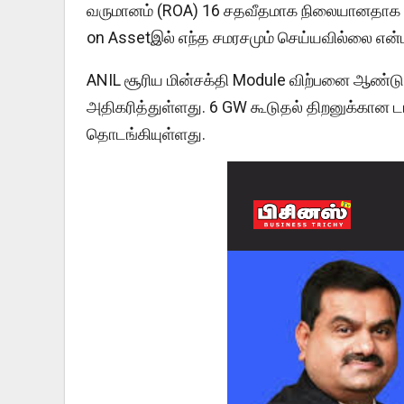
வருமானம் (ROA) 16 சதவீதமாக நிலையானதாக 
on Assetஇல் எந்த சமரசமும் செய்யவில்லை என்ப
ANIL சூரிய மின்சக்தி Module விற்பனை ஆண்ட
அதிகரித்துள்ளது. 6 GW கூடுதல் திறனுக்கான டா
தொடங்கியுள்ளது.