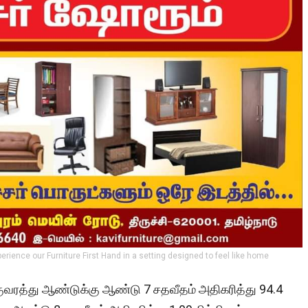
perience our Furniture First Hand in a setting designed to feel like home
ரத்து ஆண்டுக்கு ஆண்டு 7 சதவீதம் அதிகரித்து 94.4