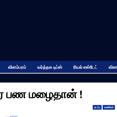
விளம்பரம்
வர்த்தக டிப்ஸ்
ரியல் எஸ்டேட்
விளம
ரே பண மழைதான் !
நடப்பு
வணிகம்