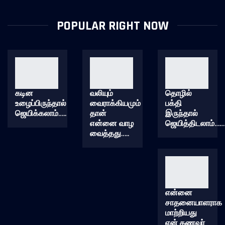
POPULAR RIGHT NOW
கடின
வலியும்
தொழில்
உழைப்பிருந்தால்
வைராக்கியமும்
பக்தி
ஜெயிக்கலாம்…..
தான்
இருந்தால்
என்னை வாழ
ஜெயித்திடலாம்……
வைத்தது…..
என்னை
சாதனையாளராக
மாற்றியது
என் கணவர்