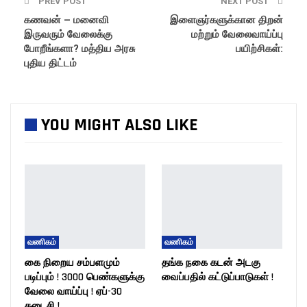
PREV POST
NEXT POST
கணவன் – மனைவி
இளைஞர்களுக்கான திறன்
இருவரும் வேலைக்கு
மற்றும் வேலைவாய்ப்பு
போறீங்களா? மத்திய அரசு
பயிற்சிகள்:
புதிய திட்டம்
YOU MIGHT ALSO LIKE
வணிகம்
வணிகம்
கை நிறைய சம்பளமும்
தங்க நகை கடன் அடகு
படிப்பும் ! 3000 பெண்களுக்கு
வைப்பதில் கட்டுப்பாடுகள் !
வேலை வாய்ப்பு ! ஏப்-30
கடைசி !