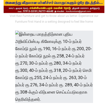
Visit Kavi Furniture and get to Know about us better. Experience our
Furniture First Hand in a setting designed to feel like home