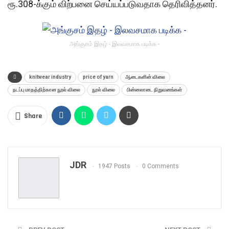
ரூ.308-க்கும் விற்பனை செய்யப்படுவதாக தெரிவித்தனர்.
அங்குசம் இதழ் - இலவசமாக படிக்க -
knitwear industry
price of yarn
ஆடைகளின் விலை
நடப்பு மாதத்திற்கான நூல் விலை
நூல் விலை
பின்னலாடை நிறுவனங்கள்
Share
JDR
1947 Posts
0 Comments