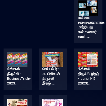
என்னை
சாதனையாளராக
மாற்றியது
என் கணவர்
தான்…..
பிசினஸ்
செப்டம்பர் 15-
பிசினஸ்
திருச்சி –
30 பிசினஸ்
திருச்சி இதழ்
BusinessTrichy
திருச்சி
– June 1-15
2023…
இதழ்……
(2023)…