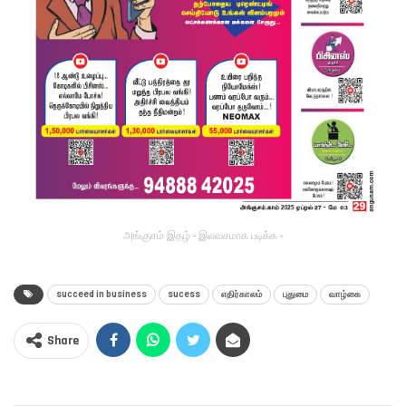
அங்குசம் இதழ் - இலவசமாக படிக்க -
succeed in business
sucess
எதிர்காலம்
புதுமை
வாழ்கை
Share