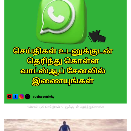
பிசினஸ் டிவி செய்திகள் உடனுக்குடன் தெரிந்து கொள்ள