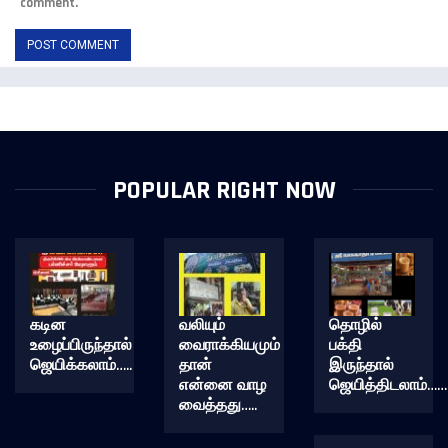
comment.
POPULAR RIGHT NOW
கடின
வலியும்
தொழில்
உழைப்பிருந்தால்
வைராக்கியமும்
பக்தி
ஜெயிக்கலாம்…..
தான்
இருந்தால்
என்னை வாழ
ஜெயித்திடலாம்……
வைத்தது…..