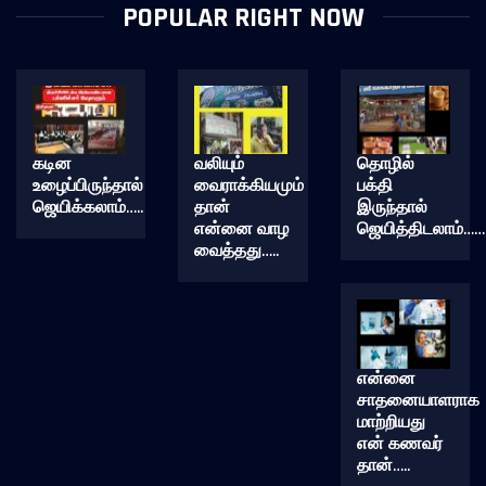
POPULAR RIGHT NOW
கடின
வலியும்
தொழில்
உழைப்பிருந்தால்
வைராக்கியமும்
பக்தி
ஜெயிக்கலாம்…..
தான்
இருந்தால்
என்னை வாழ
ஜெயித்திடலாம்……
வைத்தது…..
என்னை
சாதனையாளராக
மாற்றியது
என் கணவர்
தான்…..