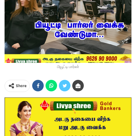
பியூட்டி பார்லா்
Share