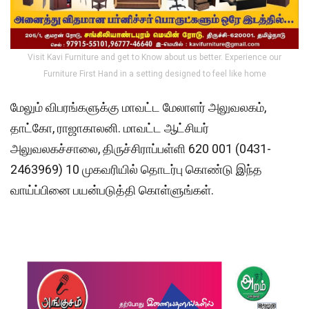
Visit Kavi Furniture and get to Know about us better. Experience our
Furniture First Hand in a setting designed to feel like home
மேலும் விபரங்களுக்கு மாவட்ட மேலாளர் அலுவலகம்,
தாட்கோ, ராஜாகாலனி. மாவட்ட ஆட்சியர்
அலுவலகச்சாலை, திருச்சிராப்பள்ளி 620 001 (0431-
2463969) 10 முகவரியில் தொடர்பு கொண்டு இந்த
வாய்ப்பினை பயன்படுத்தி கொள்ளுங்கள்.