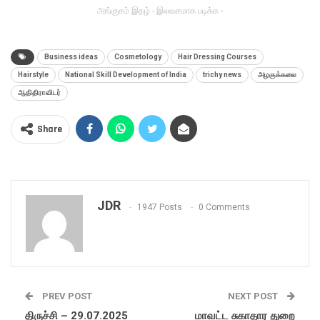
அங்குசம் இதழ் - இலவசமாக படிக்க -
Business ideas
Cosmetology
Hair Dressing Courses
Hairstyle
National Skill Development of India
trichy news
அழகுக்கலை
ஆதிதிராவிடர்
Share
JDR
1947 Posts
0 Comments
PREV POST
NEXT POST
திருச்சி – 29.07.2025
மாவட்ட சுகாதார துறை