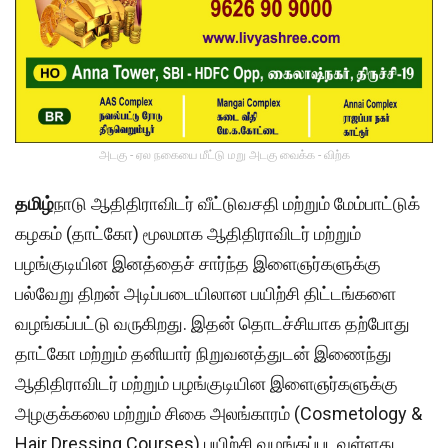
அடகு - ஏல நகையை மீட்டு மறு அடகு வைக்க - விற்க
தமிழ்
நாடு ஆதிதிராவிடர் வீட்டுவசதி மற்றும் மேம்பாட்டுக்
கழகம் (தாட்கோ) மூலமாக ஆதிதிராவிடர் மற்றும்
பழங்குடியின இனத்தைச் சார்ந்த இளைஞர்களுக்கு
பல்வேறு திறன் அடிப்படையிலான பயிற்சி திட்டங்களை
வழங்கப்பட்டு வருகிறது. இதன் தொடச்சியாக தற்போது
தாட்கோ மற்றும் தனியார் நிறுவனத்துடன் இணைந்து
ஆதிதிராவிடர் மற்றும் பழங்குடியின இளைஞர்களுக்கு
அழகுக்கலை மற்றும் சிகை அலங்காரம் (Cosmetology &
Hair Dressing Courses) பயிற்சி வழங்கப்படவுள்ளது.