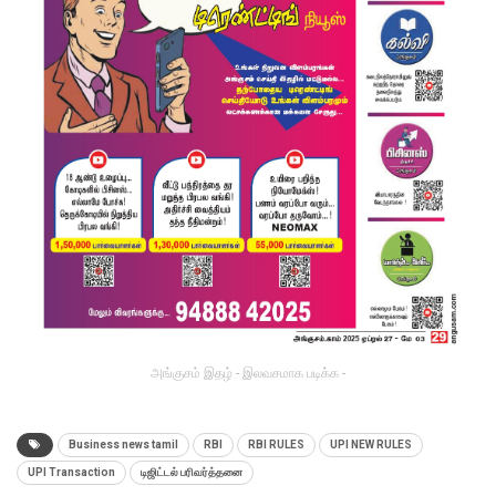
அங்குசம் இதழ் - இலவசமாக படிக்க -
Business news tamil
RBI
RBI RULES
UPI NEW RULES
UPI Transaction
டிஜிட்டல் பரிவர்த்தனை