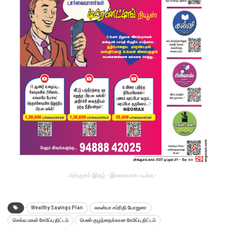
அங்குசம் இதழ் - இலவசமாக படிக்க -
Wealthy Savings Plan
சுகன்யா சம்ரிதி யோஜனா
செல்வ மகள் சேமிப்பு திட்டம்
பெண் குழந்தைக்கான சேமிப்பு திட்டம்