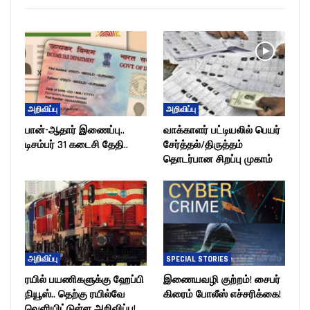
அறிவிப்பு
அறிவிப்பு
பான்-ஆதார் இணைப்பு..
வாக்காளர் பட்டியலில் பெயர்
டிசம்பர் 31 கடைசி தேதி..
சேர்த்தல்/திருத்தம்
தொடர்பான சிறப்பு முகாம்
அறிவிப்பு
SPECIAL STORIES
ரயில் பயணிகளுக்கு ஹேப்பி
இணையவழி குற்றம்! சைபர்
நியூஸ்.. தெற்கு ரயில்வே
கிரைம் போலீஸ் எச்சரிக்கை!
வெளியிட்டுள்ள அறிவிப்பு!