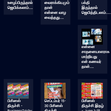
உழைப்பிருந்தால்
வைராக்கியமும்
பக்தி
ஜெயிக்கலாம்…..
தான்
இருந்தால்
என்னை வாழ
ஜெயித்திடலாம்……
வைத்தது…..
என்னை
சாதனையாளராக
மாற்றியது
என் கணவர்
தான்…..
பிசினஸ்
செப்டம்பர் 15-
பிசினஸ்
திருச்சி –
30 பிசினஸ்
திருச்சி இதழ்
BusinessTrichy
திருச்சி
– June 1-15