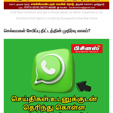
Visit Kavi Furniture and get to Know about us better. Experience our
Furniture First Hand in a setting designed to feel like home
செல்வமகள் சேமிப்பு திட்டத்தின் முதிர்வு காலம்?