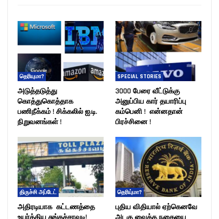
தெரியுமா?
SPECIAL STORIES
அடுத்தடுத்து
3000 பேரை வீட்டுக்கு
கொத்துகொத்தாக
அனுப்பிய கார் தயாரிப்பு
பணிநீக்கம் ! சிக்கலில் ஐ.டி.
கம்பெனி ! என்னதான்
நிறுவனங்கள் !
பிரச்சினை !
திருச்சி அப்டேட்
தெரியு்மா?
அதிரடியாக கட்டணத்தை
புதிய விதியால் ஏற்கெனவே
உயர்த்திய சுங்கச்சாவடி!
அடகு வைத்த நகையை