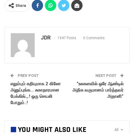
Share
JDR
1947 Posts
0 Comments
PREV POST
NEXT POST
எலும்பும் கறியுமாக 2 கிலோ
“உலகளவில் ஒரே ஆண்டில்
அனுப்புங்க… சுகாதாரமான
அதிக வருமானம் பார்த்தவர்
பேக்கிங்.,.! ஒரு செயலி
அதானி”
போதும்..!
YOU MIGHT ALSO LIKE
All