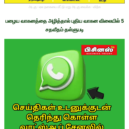
அடகு - ஏல நகையை மீட்டு மறு அடகு வைக்க - விற்க
பழைய வாகனத்தை அழித்தால் புதிய வாகன விலையில் 5
சதவீதம் தள்ளுபடி