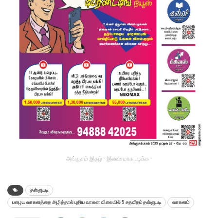
அங்குசம் இதழ் - இலவசமாக படிக்க -
தள்ளுபடி
பழைய வாகனத்தை அழித்தால் புதிய வாகன விலையில் 5 சதவீதம் தள்ளுபடி
வாகனம்