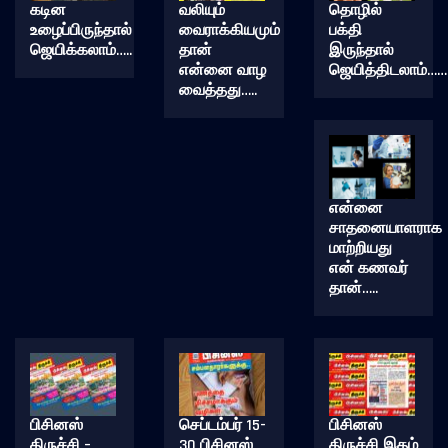
கடின
வலியும்
தொழில்
உழைப்பிருந்தால்
வைராக்கியமும்
பக்தி
ஜெயிக்கலாம்…..
தான்
இருந்தால்
என்னை வாழ
ஜெயித்திடலாம்……
வைத்தது…..
என்னை
சாதனையாளராக
மாற்றியது
என் கணவர்
தான்…..
பிசினஸ்
செப்டம்பர் 15-
பிசினஸ்
திருச்சி –
30 பிசினஸ்
திருச்சி இதழ்