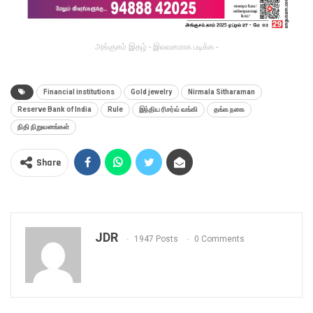
அங்குசம் இதழ் - இலவசமாக படிக்க -
Financial institutions
Gold jewelry
Nirmala Sitharaman
Reserve Bank of India
Rule
இந்திய ரிசர்வ் வங்கி
தங்க நகை
நிதி நிறுவனங்கள்
Share
JDR
1947 Posts
0 Comments