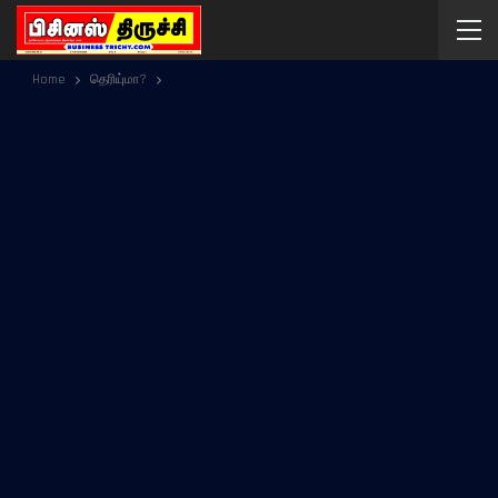
Home
தெரியு்மா?