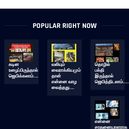
POPULAR RIGHT NOW
கடின
வலியும்
தொழில்
உழைப்பிருந்தால்
வைராக்கியமும்
பக்தி
ஜெயிக்கலாம்…..
தான்
இருந்தால்
என்னை வாழ
ஜெயித்திடலாம்……
வைத்தது…..
என்னை
சாதனையாளராக