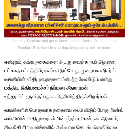
Visit Kavi Furniture and get to Know about us better. Experience our
Furniture First Hand in a setting designed to feel like home
எனினும், தங்க நகைகளை அடகு வைத்த நபர் அதனை
மீட்காத பட்சத்தில், ஏலம் விடும்போது முறையாக ரிசர்வ்
வங்கியின் விதிமுறைகளை பின்பற்ற வேண்டும் என்று
மத்திய
நிதியமைச்சர்
நிர்மலா
சீதாராமன்
உத்தரவிட்டிருவிருப்பதாக தெரிவித்திருக்கிறார்கள்.
வங்கிகளில் பொதுவாக நகையை ஏலம் விடும் போது ரிசர்வ்
வங்கியின் விதிமுறைகள் பின்பற்றப்படுகின்றன. ஆனால்,
சில நிதி நிறுவனங்களில் அவ்வாறு செயல்படுவதில்லை