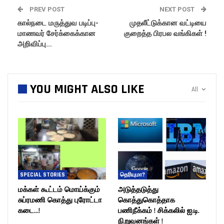
PREV POST
NEXT POST
கால்நடை மருத்துவ படிப்பு-
முதலீட்டுக்கான வட்டியை
மாணவர் சேர்க்கைக்கான
குறைத்த பிரபல வங்கிகள் !
அறிவிப்பு…
YOU MIGHT ALSO LIKE
All
SPECIAL STORIES
தெரியுமா?
மக்கள் கூட்டம் மொய்க்கும்
அடுத்தடுத்து
சுப்ரமணி கொத்து புரோட்டா
கொத்துகொத்தாக
கடை…!
பணிநீக்கம் ! சிக்கலில் ஐ.டி.
நிறுவனங்கள் !