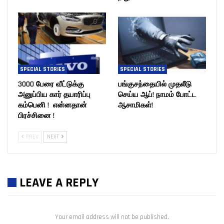
SPECIAL STORIES
SPECIAL STORIES
3000 பேரை வீட்டுக்கு
பங்குசந்தையில் முதலீடு
அனுப்பிய கார் தயாரிப்பு
செய்ய ஆப்! நாமம் போட்ட
கம்பெனி ! என்னதான்
ஆசாமிகள்!
பிரச்சினை !
PREV
NEXT
LEAVE A REPLY
Your email address will not be published.