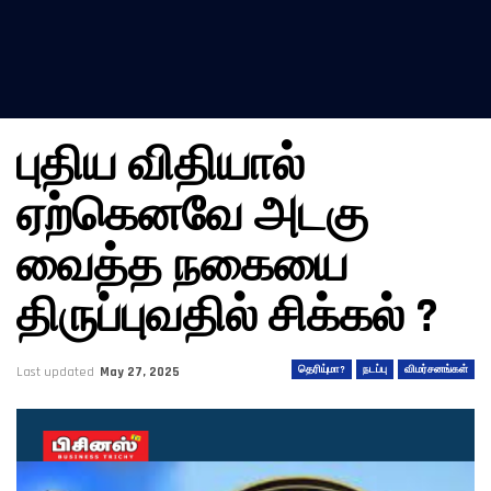
புதிய விதியால்
ஏற்கெனவே அடகு
வைத்த நகையை
திருப்புவதில் சிக்கல் ?
தெரியு்மா?
நடப்பு
விமர்சனங்கள்
Last updated
May 27, 2025