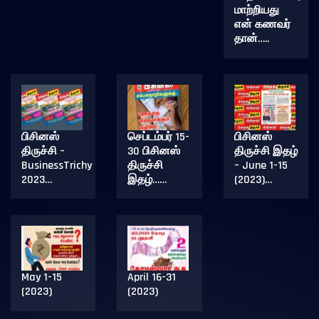
மாற்றியது
என் கணவர்
தான்…..
பிசினஸ்
செப்டம்பர் 15-
பிசினஸ்
திருச்சி –
30 பிசினஸ்
திருச்சி இதழ்
BusinessTrichy
திருச்சி
– June 1-15
2023…
இதழ்……
(2023)…
May 1-15
April 16-31
(2023)
(2023)