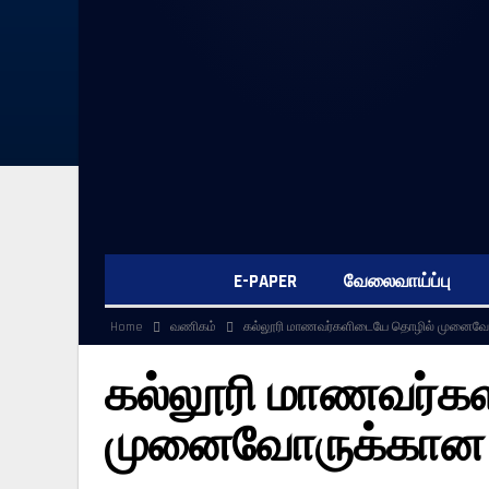
E-PAPER
வேலைவாய்ப்பு
Home
வணிகம்
கல்லூரி மாணவர்களிடையே தொழில் முனைவோர
கல்லூரி மாணவர்க
முனைவோருக்கான ப