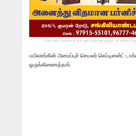
Visit Kavi Furniture and get to Know about us better. Ex
பயிலரங்கின் அமைப்புச் செயலர் லெப்டினன்ட் டாக
ஒருங்கிணைத்தார்.