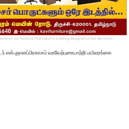
perience our Furniture First Hand in a setting designed to feel like home
்டர் எஸ்.ஞானப்பிரகாசம் வரவேற்புரையாற்றி பயிலரங்கை