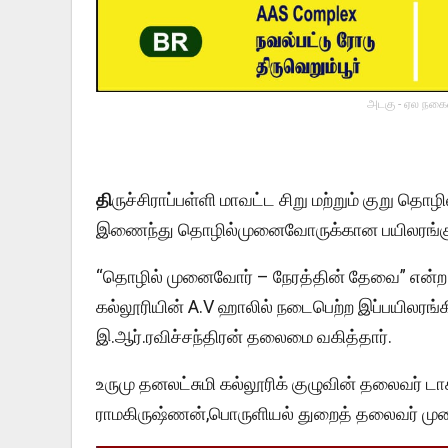
அடகு - ஏல நகைய
தி
ருச்சிராப்பள்ளி மாவட்ட சிறு மற்றும் குறு தொழ
இணைந்து தொழில்முனைவோருக்கான பயிலரங்கு ஒ
“தொழில் முனைவோர் – நேரத்தின் தேவை” என்ற த
கல்லூரியின் A.V ஹாலில் நடைபெற்ற இப்பயிலரங்கி
இ.ஆர்.ரவிச்சந்திரன் தலைமை வகித்தார்.
உருமு தனலட்சுமி கல்லூரிக் குழுவின் தலைவர் டாக்
ராமகிருஷ்ணன்,பொருளியல் துறைத் தலைவர் மு