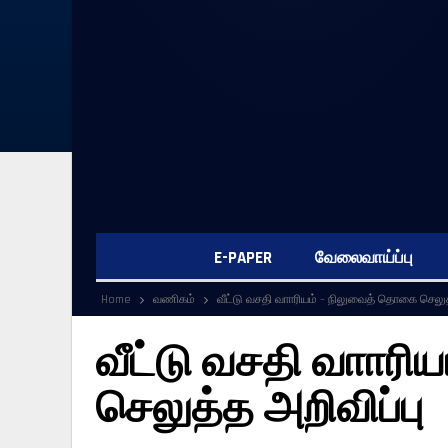
E-PAPER
வேலைவாய்ப்பு
Home
வணிகம்
வீட்டு வசதி வாாரியம் – நிலுவைத் தொகை செலுத
வீட்டு வசதி வாார
செலுத்த அறிவிப்பு