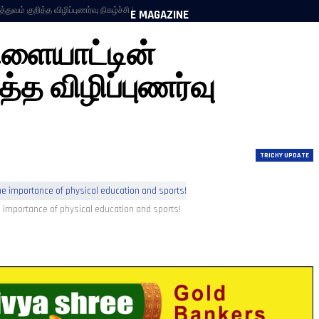
துவம் குறித்த விழிப்புணர்வு நிகழ்ச்சி !
E MAGAZINE
விளையாட்டின்
த்த விழிப்புணர்வு
TRICHY UPDATE
importance of physical education and sports!