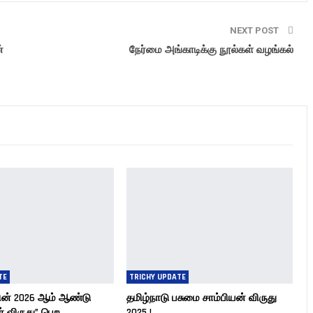
NEXT POST
்
நேர்மை அங்காடிக்கு நூல்கள் வழங்கல்
TE
TRICHY UPDATE
ின் 2026 ஆம் ஆண்டு
தமிழ்நாடு பசுமை சாம்பியன் விருது
 விருது” பெற…
2025 !