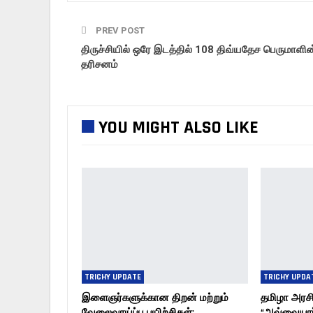
PREV POST
திருச்சியில் ஒரே இடத்தில் 108 திவ்யதேச பெருமாளின
தரிசனம்
YOU MIGHT ALSO LIKE
TRICHY UPDATE
TRICHY UPDA
இளைஞர்களுக்கான திறன் மற்றும்
தமிழா அரச
வேலைவாய்ப்பு பயிற்சிகள்:
“அவ்வையார்