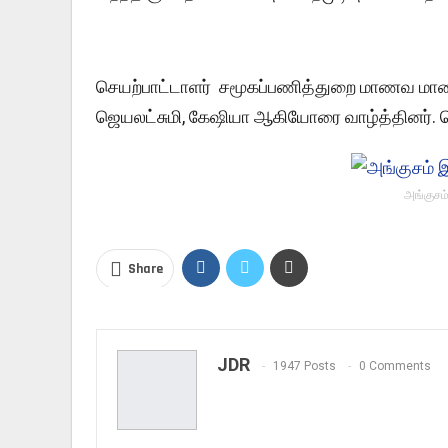
செயற்பாட்டாளர் சமூகப்பணித்துறை மாணவ மாணவி
ஜெயலட்சுமி, கேஷியா ஆகியோரை வாழ்த்தினர். வெ
அங்குசம்
Share
JDR
1947 Posts
0 Comments