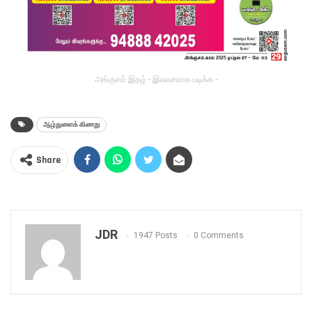
அங்குசம் இதழ் - இலவசமாக படிக்க -
ஆழ்துளைக் கிணறு
Share
JDR
1947 Posts
0 Comments