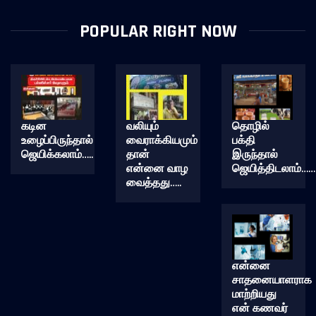
POPULAR RIGHT NOW
கடின
வலியும்
தொழில்
உழைப்பிருந்தால்
வைராக்கியமும்
பக்தி
ஜெயிக்கலாம்…..
தான்
இருந்தால்
என்னை வாழ
ஜெயித்திடலாம்……
வைத்தது…..
என்னை
சாதனையாளராக
மாற்றியது
என் கணவர்