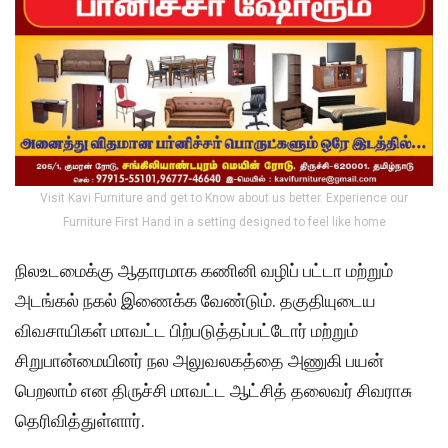
Visit Kavi Furniture and get to Know about us better. Experience our
Furniture First Hand in a setting designed to feel like home
நிலஉடமைக்கு ஆதாரமாக கணினி வழிப் பட்டா மற்றும்
அடங்கல் நகல் இணைக்க வேண்டும். தகுதியுடைய
விவசாயிகள் மாவட்ட பிற்படுத்தப்பட்டோர் மற்றும்
சிறுபான்மையினர் நல அலுவலகத்தை அணுகி பயன்
பெறலாம் என திருச்சி மாவட்ட ஆட்சித் தலைவர் சிவராசு
தெரிவித்துள்ளார்.