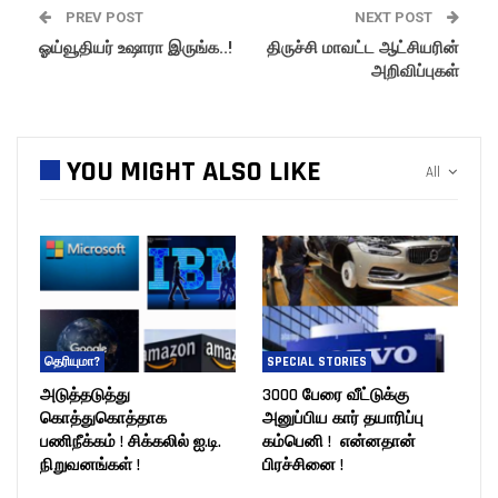
PREV POST
NEXT POST
ஓய்வூதியர் உஷாரா இருங்க..!
திருச்சி மாவட்ட ஆட்சியரின்
அறிவிப்புகள்
YOU MIGHT ALSO LIKE
All
தெரியுமா?
SPECIAL STORIES
அடுத்தடுத்து
3000 பேரை வீட்டுக்கு
கொத்துகொத்தாக
அனுப்பிய கார் தயாரிப்பு
பணிநீக்கம் ! சிக்கலில் ஐ.டி.
கம்பெனி ! என்னதான்
நிறுவனங்கள் !
பிரச்சினை !