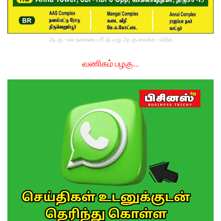
அடகு - ஏல நகையை மீட்டு மறு அடகு வைக்க - விற்க
வணிகம் பழகு…