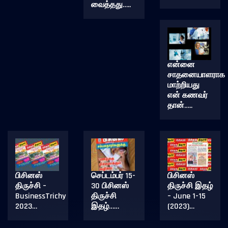
வைத்தது…..
என்னை
சாதனையாளராக
மாற்றியது
என் கணவர்
தான்…..
பிசினஸ்
செப்டம்பர் 15-
பிசினஸ்
திருச்சி –
30 பிசினஸ்
திருச்சி இதழ்
BusinessTrichy
திருச்சி
– June 1-15
2023…
இதழ்……
(2023)…