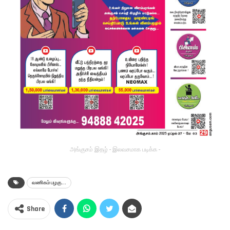
அங்குசம் இதழ் - இலவசமாக படிக்க -
வணிகம் பழகு...
Share