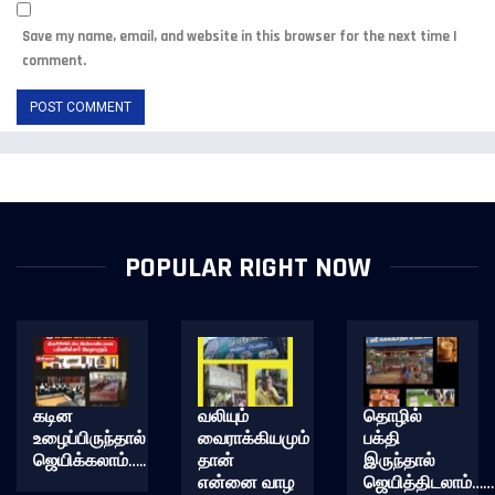
Save my name, email, and website in this browser for the next time I
comment.
POPULAR RIGHT NOW
கடின
வலியும்
தொழில்
உழைப்பிருந்தால்
வைராக்கியமும்
பக்தி
ஜெயிக்கலாம்…..
தான்
இருந்தால்
என்னை வாழ
ஜெயித்திடலாம்……