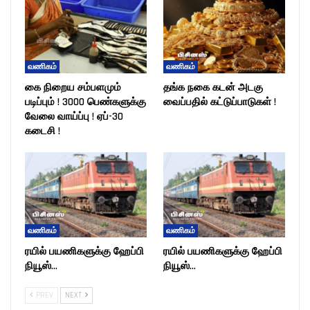
வணிகம்
வணிகம்
கை நிறைய சம்பளமும்
தங்க நகை கடன் அடகு
படிப்பும் ! 3000 பெண்களுக்கு
வைப்பதில் கட்டுப்பாடுகள் !
வேலை வாய்ப்பு ! ஏப்-30
கடைசி !
வணிகம்
வணிகம்
ரயில் பயணிகளுக்கு ஹேப்பி
ரயில் பயணிகளுக்கு ஹேப்பி
நியூஸ்…
நியூஸ்…
PREV
NEXT