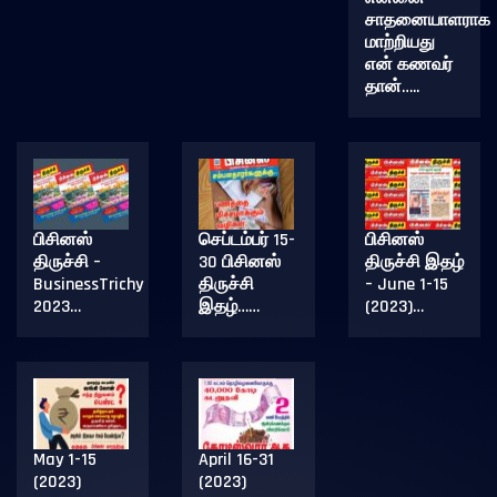
சாதனையாளராக
மாற்றியது
என் கணவர்
தான்…..
பிசினஸ்
செப்டம்பர் 15-
பிசினஸ்
திருச்சி –
30 பிசினஸ்
திருச்சி இதழ்
BusinessTrichy
திருச்சி
– June 1-15
2023…
இதழ்……
(2023)…
May 1-15
April 16-31
(2023)
(2023)