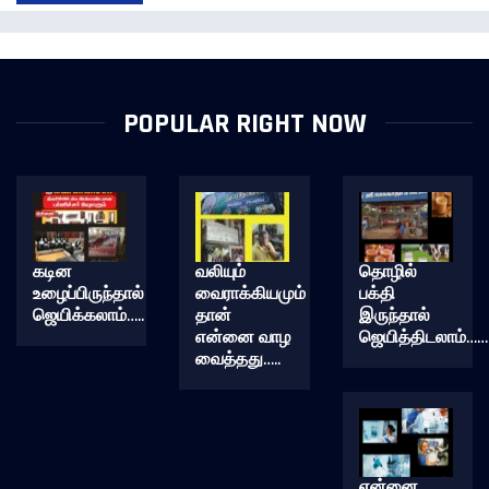
POPULAR RIGHT NOW
கடின
வலியும்
தொழில்
உழைப்பிருந்தால்
வைராக்கியமும்
பக்தி
ஜெயிக்கலாம்…..
தான்
இருந்தால்
என்னை வாழ
ஜெயித்திடலாம்……
வைத்தது…..
என்னை