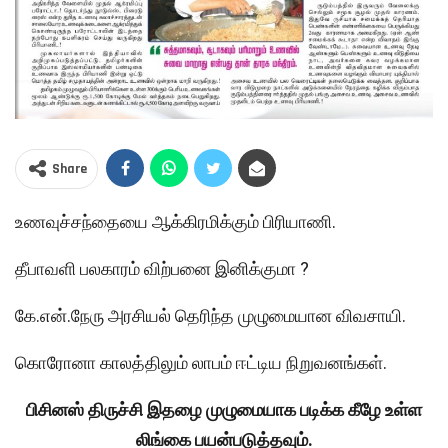
Share
உணவுச்சந்தையை ஆக்கிரமிக்கும் பிரியாணி.
தீபாவளி பலகாரம் விற்பனை இனிக்குமா ?
கே.என்.நேரு அரசியல் தெரிந்த முழுமையான விவசாயி.
கொரோனா காலத்திலும் லாபம் ஈட்டிய நிறுவனங்கள்.
பிசினஸ் திருச்சி இதழை முழுமையாக படிக்க கீழே உள்ள
லிங்கை பயன்படுத்தவும்.