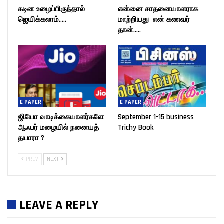
கடின உழைப்பிருந்தால்
என்னை சாதனையாளராக
ஜெயிக்கலாம்…..
மாற்றியது என் கணவர்
தான்…..
E PAPER
E PAPER
ஜியோ வாடிக்கையாளர்களே
September 1-15 business
ஆஃபர் மழையில் நனையத்
Trichy Book
தயாரா ?
PREV
NEXT
LEAVE A REPLY