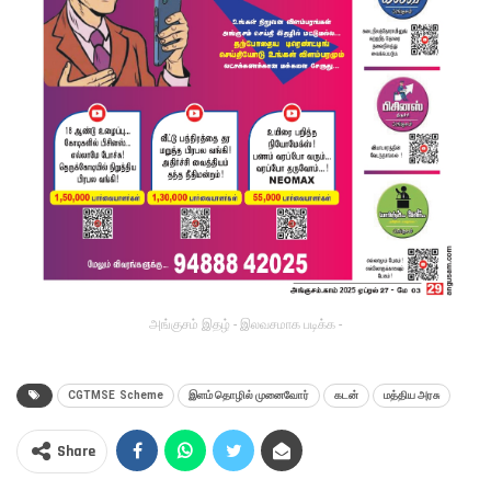
அங்குசம் இதழ் - இலவசமாக படிக்க -
CGTMSE Scheme
இளம் தொழில் முனைவோர்
கடன்
மத்திய அரசு
Share