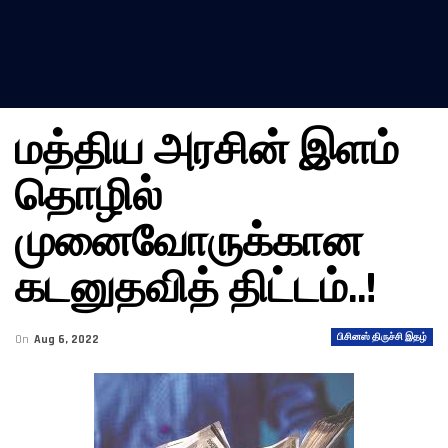
மத்திய அரசின் இளம்
தொழில்
முனைவோருக்கான
கடனுதவித் திட்டம்..!
பிசினஸ் திருச்சி இதழ்
On
Aug 6, 2022