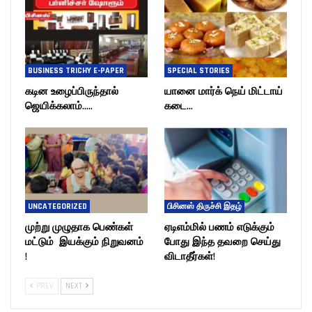
BUSINESS TRICHY E-PAPER
SPECIAL STORIES
கடின உழைப்பிருந்தால்
யானை மார்க் நெய் மிட்டாய்
ஜெயிக்கலாம்…..
கடை…
UNCATEGORIZED
பிசினஸ் திருச்சி இதழ்
முற்று முழுதாக பெண்கள்
ஏடிஎம்மில் பணம் எடுக்கும்
மட்டும் இயக்கும் நிறுவனம்
போது இந்த தவறை செய்து
!
விடாதீர்கள்!
PREV
NEXT