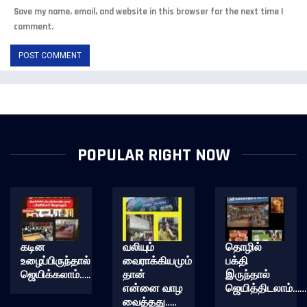
Save my name, email, and website in this browser for the next time I
comment.
POPULAR RIGHT NOW
கடின
வலியும்
தொழில்
உழைப்பிருந்தால்
வைராக்கியமும்
பக்தி
ஜெயிக்கலாம்…..
தான்
இருந்தால்
என்னை வாழ
ஜெயித்திடலாம்……
வைத்தது…..