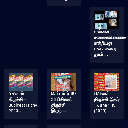
என்னை
சாதனையாளராக
மாற்றியது
என் கணவர்
தான்…..
பிசினஸ்
செப்டம்பர் 15-
பிசினஸ்
திருச்சி –
30 பிசினஸ்
திருச்சி இதழ்
BusinessTrichy
திருச்சி
– June 1-15
2023…
இதழ்……
(2023)…