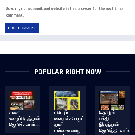
Save my name, email, and website in this browser for the next time I
comment.
POPULAR RIGHT NOW
கடின
வலியும்
தொழில்
உழைப்பிருந்தால்
வைராக்கியமும்
பக்தி
ஜெயிக்கலாம்…..
தான்
இருந்தால்
என்னை வாழ
ஜெயித்திடலாம்……