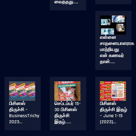
வைத்தது…..
என்னை
சாதனையாளராக
மாற்றியது
என் கணவர்
தான்…..
பிசினஸ்
செப்டம்பர் 15-
பிசினஸ்
திருச்சி –
30 பிசினஸ்
திருச்சி இதழ்
BusinessTrichy
திருச்சி
– June 1-15
2023…
இதழ்……
(2023)…