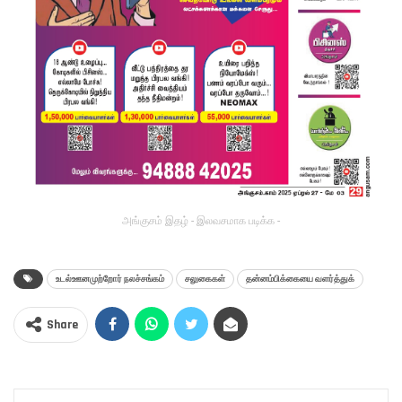
அங்குசம் இதழ் - இலவசமாக படிக்க -
உடல்ஊனமுற்றோர் நலச்சங்கம்
சலுகைகள்
தன்னம்பிக்கையை வளர்த்துக்
Share