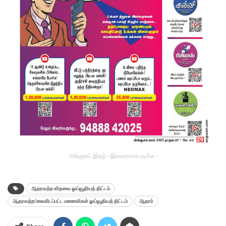
அங்குசம் இதழ் - இலவசமாக படிக்க -
ஆதரவற்ற விதவை ஓய்வூதியத் திட்டம்
ஆதரவற்ற/கைவிடப்பட்ட மனைவிகள் ஓய்வூதியத் திட்டம்
ஆதார்