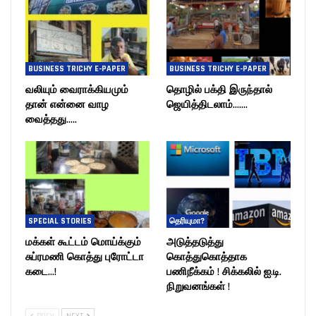
BUSINESS TRICHY E-PAPER
BUSINESS TRICHY E-PAPER
வலியும் வைராக்கியமும்
தொழில் பக்தி இருந்தால்
தான் என்னை வாழ
ஜெயித்திடலாம்…….
வைத்தது…..
SPECIAL STORIES
தெரியுமா?
மக்கள் கூட்டம் மொய்க்கும்
அடுத்தடுத்து
சுப்ரமணி கொத்து புரோட்டா
கொத்துகொத்தாக
கடை…!
பணிநீக்கம் ! சிக்கலில் ஐ.டி.
நிறுவனங்கள் !