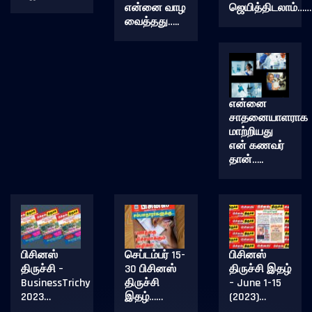
என்னை வாழ
ஜெயித்திடலாம்……
வைத்தது…..
என்னை
சாதனையாளராக
மாற்றியது
என் கணவர்
தான்…..
பிசினஸ்
செப்டம்பர் 15-
பிசினஸ்
திருச்சி –
30 பிசினஸ்
திருச்சி இதழ்
BusinessTrichy
திருச்சி
– June 1-15
2023…
இதழ்……
(2023)…