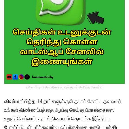
பிசினஸ் டிவி செய்திகள் உடனுக்குடன் தெரிந்து கொள்ள
விண்ணப்பித்த 14 நாட்களுக்குள் தபால் கோட்ட தலைவர்
உங்கள் விண்ணப்பத்தை ஆய்வு செய்து பிரான்சைஸை
உறுதி செய்வார். தபால் நிலையம் தொடங்க இந்தியா
போஸ்ட்டுடன் புரிந்துணர்வு ஒப்பந்தத்தை கையெழுத்திட