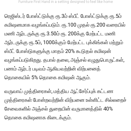
Furniture First Hand in a setting designed to feel like home
ரெஜிஸ்டர் போஸ்ட்டுக்கு ரூ.3ம் ஸ்பீட் போஸ்ட்டுக்கு ரூ.5ம்
கமிஷனமாக வழங்கப்படும். ரூ.100 முதல் ரூ.200 வரையில்
மணி ஆர்டருக்கு ரூ.3.50ம் ரூ. 200க்கு மேற்பட்ட மணி
ஆர்டருக்கு ரூ.5ம், 1000க்கும் மேற்பட்ட புக்கிங்கள் மற்றும்
ஸ்பீட் போஸ்டுகளுக்கு மாதம் 20% கூடுதல் கமிஷன்
வழங்கப்படுகிறது. தபால் தலை, அஞ்சல் எழுதுபொருட்கள்,
பணம் ஆர்டர் படிவம் ஆகியவற்றின் விற்பனைத்
தொகையில் 5% தொகை கமிஷன் ஆகும்.
வருவாய் முத்திரைகள், மத்திய ஆட்சேர்ப்புக் கட்டண
முத்திரைகள் போன்றவற்றின் விற்பனை உள்ளிட்ட சில்லறைச்
சேவைகளில் அஞ்சல் துறையின் வருமானத்தில் 40%
தொகை கமிஷனாக கிடைக்கும்.