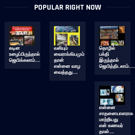
POPULAR RIGHT NOW
கடின
வலியும்
தொழில்
உழைப்பிருந்தால்
வைராக்கியமும்
பக்தி
ஜெயிக்கலாம்…..
தான்
இருந்தால்
என்னை வாழ
ஜெயித்திடலாம்……
வைத்தது…..
என்னை
சாதனையாளராக
மாற்றியது
என் கணவர்
தான்…..