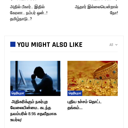
அதில் பீகார்.. இதில்
ஆதார் இல்லையென்றால்
கேரளா.. நம்பர் ஒன்..!
நோ!
தமிழ்நாடு..?
YOU MIGHT ALSO LIKE
All
தெரியுமா
தெரியுமா
அதிகரிக்கும் நகர்புற
புதிய உச்சம் தொட்ட
வேலையின்மை.. கடந்த
தங்கம்….
நவம்பரில் 8.96 சதவீதமாக
உயர்வு!