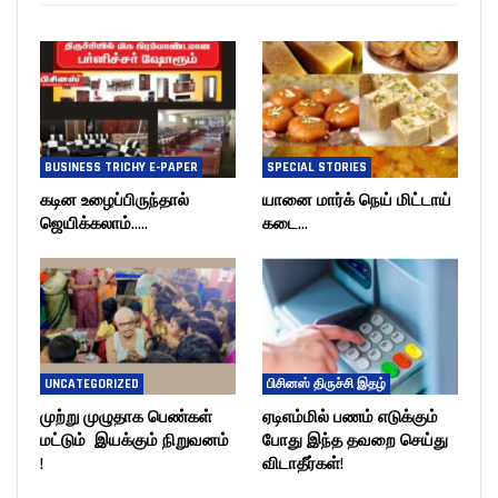
BUSINESS TRICHY E-PAPER
SPECIAL STORIES
கடின உழைப்பிருந்தால்
யானை மார்க் நெய் மிட்டாய்
ஜெயிக்கலாம்…..
கடை…
UNCATEGORIZED
பிசினஸ் திருச்சி இதழ்
முற்று முழுதாக பெண்கள்
ஏடிஎம்மில் பணம் எடுக்கும்
மட்டும் இயக்கும் நிறுவனம்
போது இந்த தவறை செய்து
!
விடாதீர்கள்!