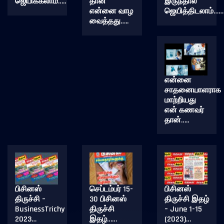
ஜெயிக்கலாம்…..
தான்
இருந்தால்
என்னை வாழ
ஜெயித்திடலாம்……
வைத்தது…..
என்னை
சாதனையாளராக
மாற்றியது
என் கணவர்
தான்…..
பிசினஸ்
செப்டம்பர் 15-
பிசினஸ்
திருச்சி –
30 பிசினஸ்
திருச்சி இதழ்
BusinessTrichy
திருச்சி
– June 1-15
2023…
இதழ்……
(2023)…