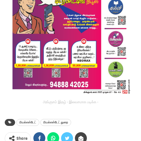
அங்குசம் இதழ் - இலவசமாக படிக்க -
ரியல்எஸ்டேட்
ரியல்எஸ்டேட் துறை
Share