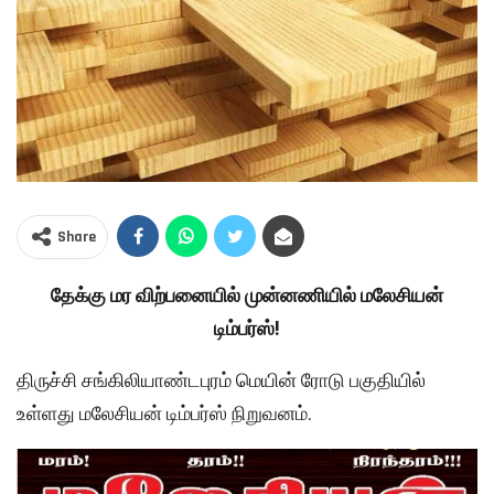
Share
தேக்கு மர விற்பனையில் முன்னணியில் மலேசியன்
டிம்பர்ஸ்!
திருச்சி சங்கிலியாண்டபுரம் மெயின் ரோடு பகுதியில்
உள்ளது மலேசியன் டிம்பர்ஸ் நிறுவனம்.