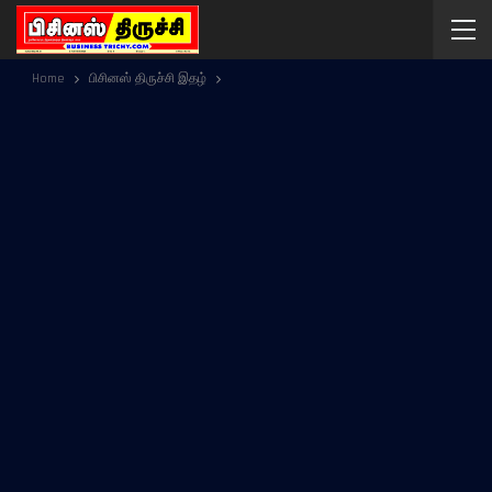
Home
பிசினஸ் திருச்சி இதழ்