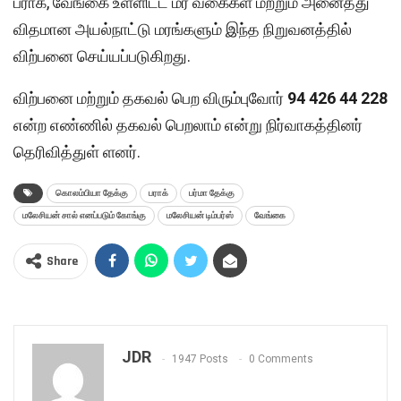
பராக், வேங்கை உள்ளிட்ட மர வகைகள் மற்றும் அனைத்து
விதமான அயல்நாட்டு மரங்களும் இந்த நிறுவனத்தில்
விற்பனை செய்யப்படுகிறது.
விற்பனை மற்றும் தகவல் பெற விரும்புவோர்
94 426 44 228
என்ற எண்ணில் தகவல் பெறலாம் என்று நிர்வாகத்தினர்
தெரிவித்துள் ளனர்.
கொலம்பியா தேக்கு
பராக்
பர்மா தேக்கு
மலேசியன் சால் எனப்படும் கோங்கு
மலேசியன் டிம்பர்ஸ்
வேங்கை
Share
JDR
1947 Posts
0 Comments