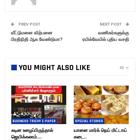
PREV POST
NEXT POST
வீட்டுமனை விற்பனை
வணிகர்களுக்கு
பிரதிநிதி ஆக வேண்டுமா?
ரயில்வேயில் புதிய வசதி
YOU MIGHT ALSO LIKE
All
BUSINESS TRICHY E-PAPER
SPECIAL STORIES
கடின உழைப்பிருந்தால்
யானை மார்க் நெய் மிட்டாய்
ஜெயிக்கலாம்…..
கடை…