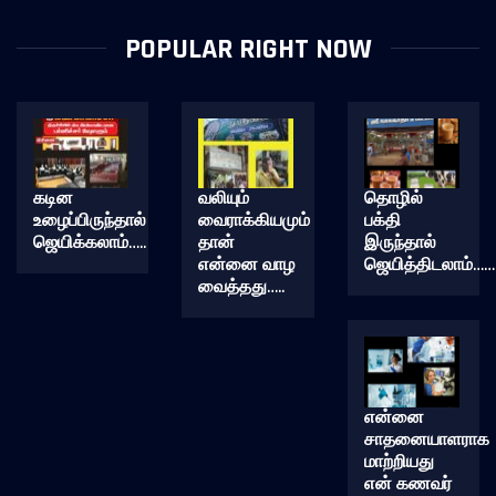
POPULAR RIGHT NOW
கடின
வலியும்
தொழில்
உழைப்பிருந்தால்
வைராக்கியமும்
பக்தி
ஜெயிக்கலாம்…..
தான்
இருந்தால்
என்னை வாழ
ஜெயித்திடலாம்……
வைத்தது…..
என்னை
சாதனையாளராக
மாற்றியது
என் கணவர்